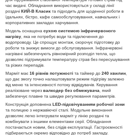
час видачі. Обладнання використовується у складі лінії
роздачі
КИЙ-В Класик
та підходить для щоденної роботи в
їдальнях, бістро, кафе самообслуговування, навчальних і
корпоративних закладах харчування.
Модель оснащена
сухою системою інфрачервоного
нагріву
, яка не потребує води та підключення до
водопроводу. Це спрощує монтаж, скорочує підготовку до
роботи та знижує вимоги до обслуговування. Інфрачервоні
нагрівачі забезпечують рівномірний розподіл тепла, що
дозволяє підтримувати температуру страв без пересушування
та різких перепадів.
Марміт має
16 рівнів потужності
та таймер до
240 хвилин
,
що дає змогу точно налаштовувати режим підігріву залежно
від меню та інтенсивності потоку відвідувачів. Керування
реалізоване через
валкодер без обмежувача
, який
забезпечує плавне та швидке регулювання параметрів.
Конструкція доповнена
LED-підсвічуванням робочої зони
та полицею з нержавіючої сталі. Модульне виконання
дозволяє легко інтегрувати марміт у лінію роздачі та
комбінувати з іншими елементами серії. Обладнання
постачається новим, без слідів експлуатації. Гастроємності
підбираються окремо відповідно до потреб закладу.