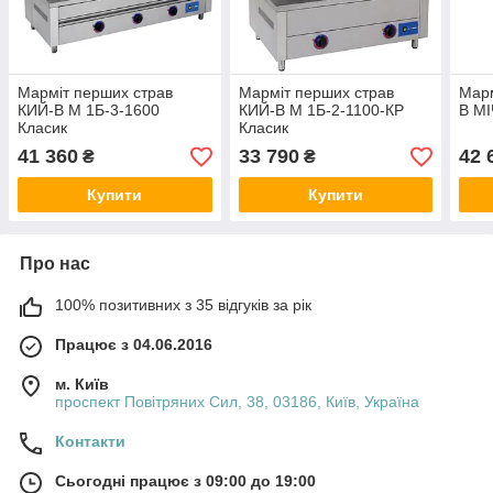
Марміт перших страв
Марміт перших страв
Марм
КИЙ-В М 1Б-3-1600
КИЙ-В М 1Б-2-1100-КР
В МІ
Класик
Класик
41 360
33 790
42 
₴
₴
Купити
Купити
Про нас
100% позитивних з 35 відгуків за рік
Працює з 04.06.2016
м. Київ
проспект Повітряних Сил, 38, 03186, Київ, Україна
Контакти
Сьогодні працює з 09:00 до 19:00