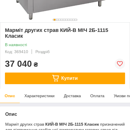
Марміт других страв КИЙ-В МІЧ 2Б-1115
Класик
В наявності
Код: 369410
Роздріб
37 040
₴
Купити
Опис
Характеристики
Доставка
Оплата
Умови п
Опис
Марміт других страв
КИЙ-В МІЧ 2Б-1115 Класик
призначений
для підтримання стабільної температури готових страв під