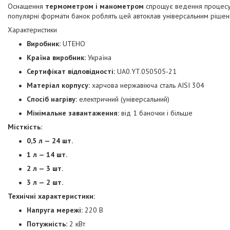
Оснащення
термометром і манометром
спрощує ведення процесу: 
популярні формати банок роблять цей автоклав універсальним рішення
Характеристики
Виробник:
UTEHO
Країна виробник:
Україна
Сертифікат відповідності:
UA0.YT.050505-21
Матеріал корпусу:
харчова нержавіюча сталь AISI 304
Спосіб нагріву:
електричний (універсальний)
Мінімальне завантаження:
від 1 баночки і більше
Місткість:
0,5 л — 24 шт.
1 л — 14 шт.
2 л — 3 шт.
3 л — 2 шт.
Технічні характеристики:
Напруга мережі:
220 В
Потужність:
2 кВт