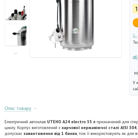
1
Те
У 
са
Опис товару
Електричний автоклав
UTEHO А24 electro 35 л
призначений для стери
циклу. Корпус виготовлений з
харчової нержавіючої сталі AISI 304
допускає
завантаження від 1 банки
, тож її використовують як для в