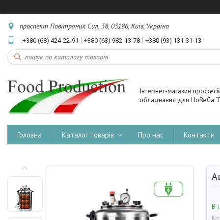
проспект Повітряних Сил, 38, 03186, Київ, Україна
+380 (68) 424-22-91
+380 (63) 982-13-78
+380 (93) 131-31-13
Інтернет-магазин професі
обладнання для HoReCa “F
Головна
Каталог товарів
Про нас
Контакти
А
В 
Ко