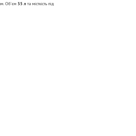
им. Об’єм
35 л
та місткість під