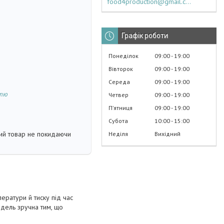
food4production@gmail.com
Графік роботи
Понеділок
09:00
19:00
Вівторок
09:00
19:00
Середа
09:00
19:00
стю
Четвер
09:00
19:00
Пʼятниця
09:00
19:00
Субота
10:00
15:00
кий товар не покидаючи
Неділя
Вихідний
ератури й тиску під час
одель зручна тим, що