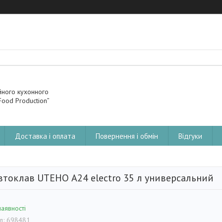
йного кухонного
ood Production”
Доставка і оплата
Повернення і обмін
Відгуки
втоклав UTEHO А24 electro 35 л универсальний
наявності
д:
698481