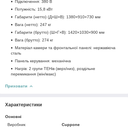
Підключення: 380 В
Потужність: 15,8 кВт
Габарити (нетто) (Д×Ш×В): 1380×910×730 мм
Вага (нетто): 247 кг
Габарити (брутто) (Ш×Г×В): 1420×1030×900 мм
Вага (брутто): 274 кг
Матеріал камери та фронтальної панелі: нержавіюча
сталь
Панель керування: механічна
Нагрів: 2 групи ТЕНів (верх/низ), роздільне
перемикання (мін/макс)
Приховати
Характеристики
Основні
Виробник
Cuppone