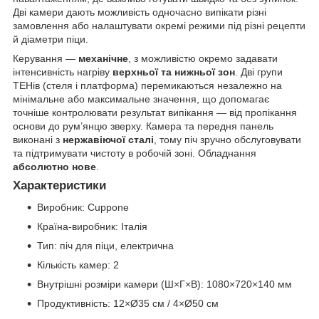
Дві камери дають можливість одночасно випікати різні
замовлення або налаштувати окремі режими під різні рецепти
й діаметри піци.
Керування —
механічне
, з можливістю окремо задавати
інтенсивність нагріву
верхньої та нижньої зон
. Дві групи
ТЕНів (стеля і платформа) перемикаються незалежно на
мінімальне або максимальне значення, що допомагає
точніше контролювати результат випікання — від пропікання
основи до рум’янцю зверху. Камера та передня панель
виконані з
нержавіючої сталі
, тому піч зручно обслуговувати
та підтримувати чистоту в робочій зоні. Обладнання
абсолютно нове
.
Характеристики
Виробник: Cuppone
Країна-виробник: Італія
Тип: піч для піци, електрична
Кількість камер: 2
Внутрішні розміри камери (Ш×Г×В): 1080×720×140 мм
Продуктивність: 12×Ø35 см / 4×Ø50 см