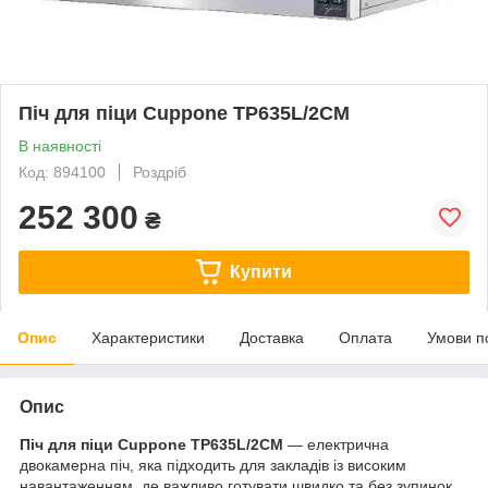
Піч для піци Cuppone TP635L/2CM
В наявності
Код: 894100
Роздріб
252 300
₴
Купити
Опис
Характеристики
Доставка
Оплата
Умови п
Опис
Піч для піци Cuppone TP635L/2CM
— електрична
двокамерна піч, яка підходить для закладів із високим
навантаженням, де важливо готувати швидко та без зупинок.