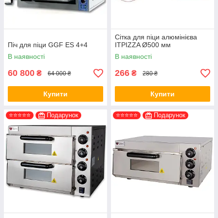
Сітка для піци алюмінієва
Піч для піци GGF ES 4+4
ITPIZZA Ø500 мм
В наявності
В наявності
60 800
266
₴
₴
64 000 ₴
280 ₴
Купити
Купити
⭐⭐⭐⭐⭐
Подарунок
⭐⭐⭐⭐⭐
Подарунок