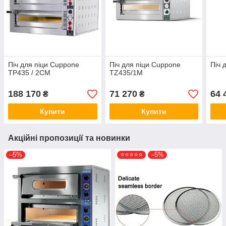
Піч для піци Cuppone
Піч для піци Cuppone
Піч 
TP435 / 2CM
TZ435/1M
188 170
71 270
64 
₴
₴
Купити
Купити
Акційні пропозиції та новинки
–5%
⭐⭐⭐⭐⭐
–5%