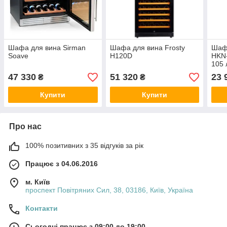
Шафа для вина Sirman
Шафа для вина Frosty
Шаф
Soave
H120D
HKN
105 
47 330
51 320
23 
₴
₴
Купити
Купити
Про нас
100% позитивних з 35 відгуків за рік
Працює з 04.06.2016
м. Київ
проспект Повітряних Сил, 38, 03186, Київ, Україна
Контакти
Сьогодні працює з 09:00 до 19:00