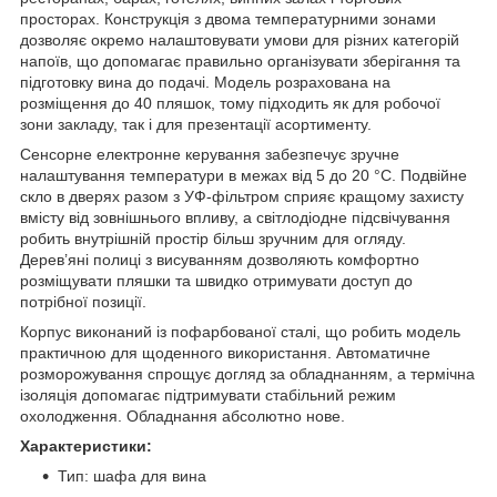
просторах. Конструкція з двома температурними зонами
дозволяє окремо налаштовувати умови для різних категорій
напоїв, що допомагає правильно організувати зберігання та
підготовку вина до подачі. Модель розрахована на
розміщення до 40 пляшок, тому підходить як для робочої
зони закладу, так і для презентації асортименту.
Сенсорне електронне керування забезпечує зручне
налаштування температури в межах від 5 до 20 °C. Подвійне
скло в дверях разом з УФ-фільтром сприяє кращому захисту
вмісту від зовнішнього впливу, а світлодіодне підсвічування
робить внутрішній простір більш зручним для огляду.
Дерев’яні полиці з висуванням дозволяють комфортно
розміщувати пляшки та швидко отримувати доступ до
потрібної позиції.
Корпус виконаний із пофарбованої сталі, що робить модель
практичною для щоденного використання. Автоматичне
розморожування спрощує догляд за обладнанням, а термічна
ізоляція допомагає підтримувати стабільний режим
охолодження. Обладнання абсолютно нове.
Характеристики:
Тип: шафа для вина