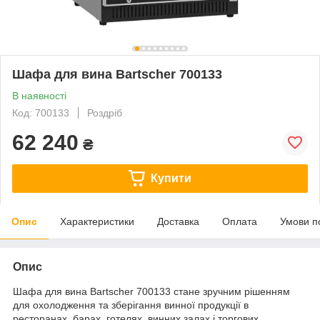
Шафа для вина Bartscher 700133
В наявності
Код: 700133
Роздріб
62 240
₴
Купити
Опис
Характеристики
Доставка
Оплата
Умови п
Опис
Шафа для вина Bartscher 700133 стане зручним рішенням
для охолодження та зберігання винної продукції в
ресторанах, барах, готелях, винних залах і торгових