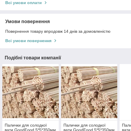
Всі умови оплати
Умови повернення
Повернення товару впродовж 14 днів за домовленістю
Всі умови повернення
Подібні товари компанії
Палички для солодкої
Палички для солодкої
Пали
вати GoodFood 5*5*350мм
вати GoodFood 5*5*350мм
вати