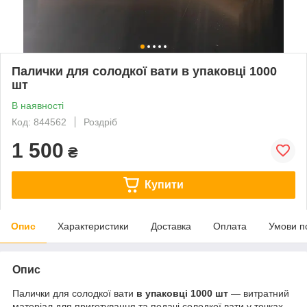
Палички для солодкої вати в упаковці 1000
шт
В наявності
Код: 844562
Роздріб
1 500
₴
Купити
Опис
Характеристики
Доставка
Оплата
Умови п
Опис
Палички для солодкої вати
в упаковці 1000 шт
— витратний
матеріал для приготування та подачі солодкої вати у точках