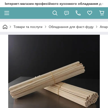
Інтернет-магазин професійного кухонного обладнання для 
Товари та послуги
Обладнання для фаст-фуду
Апар