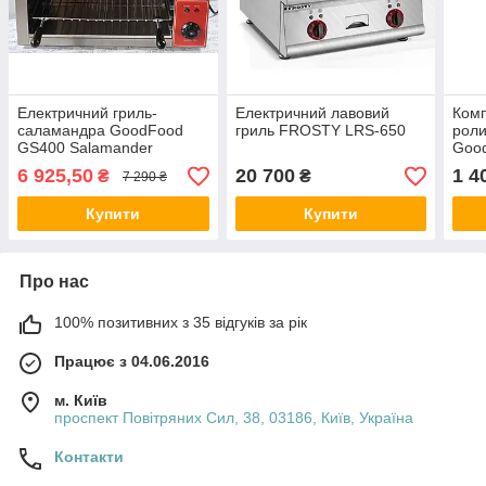
Електричний гриль-
Електричний лавовий
Комп
саламандра GoodFood
гриль FROSTY LRS-650
роли
GS400 Salamander
Goo
6 925,50
20 700
1 4
₴
₴
7 290 ₴
Купити
Купити
Про нас
100% позитивних з 35 відгуків за рік
Працює з 04.06.2016
м. Київ
проспект Повітряних Сил, 38, 03186, Київ, Україна
Контакти