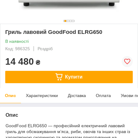
Гриль лавовий GoodFood ELRG650
В наявності
Код: 986325
Роздріб
14 480
₴
Купити
Опис
Характеристики
Доставка
Оплата
Умови п
Опис
GoodFood ELRG650 — професійний електричний лавовий
гриль для обсмажування м’яса, риби, овочів та інших страв із
характерною скоринкою та ароматом приготування на