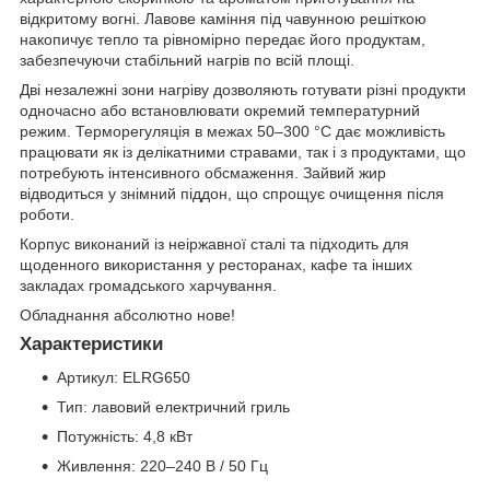
відкритому вогні. Лавове каміння під чавунною решіткою
накопичує тепло та рівномірно передає його продуктам,
забезпечуючи стабільний нагрів по всій площі.
Дві незалежні зони нагріву дозволяють готувати різні продукти
одночасно або встановлювати окремий температурний
режим. Терморегуляція в межах 50–300 °C дає можливість
працювати як із делікатними стравами, так і з продуктами, що
потребують інтенсивного обсмаження. Зайвий жир
відводиться у знімний піддон, що спрощує очищення після
роботи.
Корпус виконаний із неіржавної сталі та підходить для
щоденного використання у ресторанах, кафе та інших
закладах громадського харчування.
Обладнання абсолютно нове!
Характеристики
Артикул: ELRG650
Тип: лавовий електричний гриль
Потужність: 4,8 кВт
Живлення: 220–240 В / 50 Гц