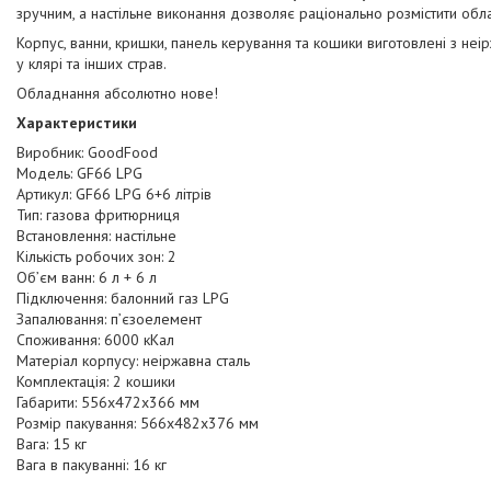
зручним, а настільне виконання дозволяє раціонально розмістити обл
Корпус, ванни, кришки, панель керування та кошики виготовлені з неірж
у клярі та інших страв.
Обладнання абсолютно нове!
Характеристики
Виробник: GoodFood
Модель: GF66 LPG
Артикул: GF66 LPG 6+6 літрів
Тип: газова фритюрниця
Встановлення: настільне
Кількість робочих зон: 2
Об’єм ванн: 6 л + 6 л
Підключення: балонний газ LPG
Запалювання: п’єзоелемент
Споживання: 6000 кКал
Матеріал корпусу: неіржавна сталь
Комплектація: 2 кошики
Габарити: 556x472x366 мм
Розмір пакування: 566х482х376 мм
Вага: 15 кг
Вага в пакуванні: 16 кг