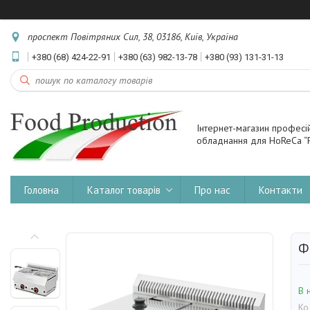
проспект Повітряних Сил, 38, 03186, Київ, Україна
+380 (68) 424-22-91
+380 (63) 982-13-78
+380 (93) 131-31-13
Інтернет-магазин професі
обладнання для HoReCa “F
Головна
Каталог товарів
Про нас
Контакти
Ф
В 
Ко