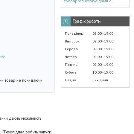
food4production@gmail.com
Графік роботи
Понеділок
09:00
19:00
Вівторок
09:00
19:00
Середа
09:00
19:00
стю
Четвер
09:00
19:00
Пʼятниця
09:00
19:00
Субота
10:00
15:00
кий товар не покидаючи
Неділя
Вихідний
анни дають можливість
. П’єзопідпал робить запуск