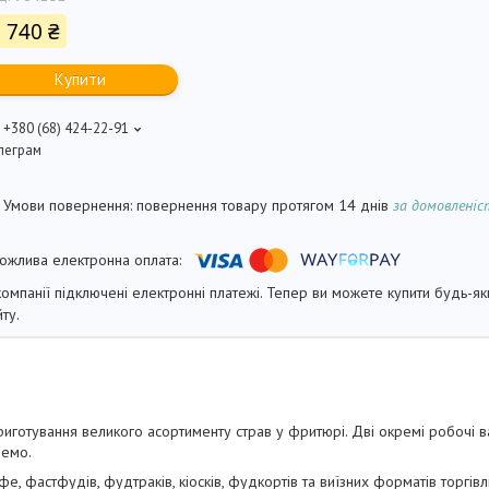
 740 ₴
Купити
+380 (68) 424-22-91
леграм
повернення товару протягом 14 днів
за домовлені
компанії підключені електронні платежі. Тепер ви можете купити будь-я
йту.
иготування великого асортименту страв у фритюрі. Дві окремі робочі в
ремо.
, фастфудів, фудтраків, кіосків, фудкортів та виїзних форматів торгівлі