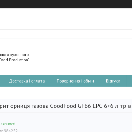
йного кухонного
ood Production”
Доставка і оплата
Повернення і обмін
Відгуки
ритюрниця газова GoodFood GF66 LPG 6+6 літрів
наявності
д:
984252