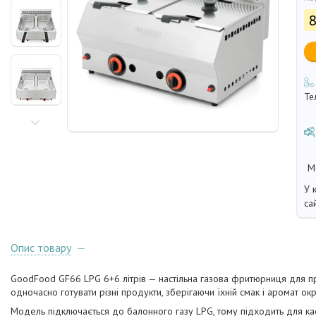
8
Те
У 
са
Опис товару
GoodFood GF66 LPG 6+6 літрів — настільна газова фритюрниця для пр
одночасно готувати різні продукти, зберігаючи їхній смак і аромат ок
Модель підключається до балонного газу LPG, тому підходить для кафе