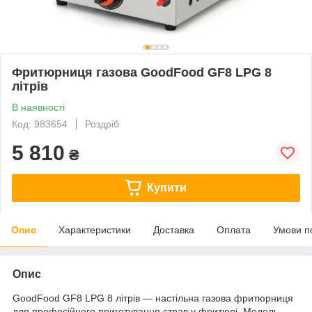
Фритюрниця газова GoodFood GF8 LPG 8
літрів
В наявності
Код: 983654
Роздріб
5 810
₴
Купити
Опис
Характеристики
Доставка
Оплата
Умови п
Опис
GoodFood GF8 LPG 8 літрів — настільна газова фритюрниця
для професійного приготування страв у фритюрі. Модель