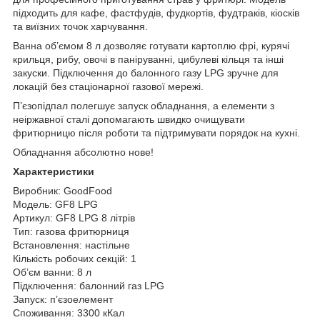
підходить для кафе, фастфудів, фудкортів, фудтраків, кіосків
та виїзних точок харчування.
Ванна об’ємом 8 л дозволяє готувати картоплю фрі, курячі
крильця, рибу, овочі в паніруванні, цибулеві кільця та інші
закуски. Підключення до балонного газу LPG зручне для
локацій без стаціонарної газової мережі.
П’єзопідпал полегшує запуск обладнання, а елементи з
неіржавної сталі допомагають швидко очищувати
фритюрницю після роботи та підтримувати порядок на кухні.
Обладнання абсолютно нове!
Характеристики
Виробник: GoodFood
Модель: GF8 LPG
Артикул: GF8 LPG 8 літрів
Тип: газова фритюрниця
Встановлення: настільне
Кількість робочих секцій: 1
Об’єм ванни: 8 л
Підключення: балонний газ LPG
Запуск: п’єзоелемент
Споживання: 3300 кКал