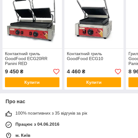
Контактний гриль
Контактний гриль
Грил
GoodFood ECG20RR
GoodFood ECG10
Goo
Panini RED
Pani
для
9 450
4 460
8 9
₴
₴
Купити
Купити
Про нас
100% позитивних з 35 відгуків за рік
Працює з 04.06.2016
м. Київ