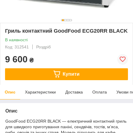
Гриль контактний GoodFood ECG20RR BLACK
В наявності
Код: 312541
Роздріб
9 600
₴
Купити
Опис
Характеристики
Доставка
Оплата
Умови п
Опис
GoodFood ECG20RR BLACK — електричний контактний гриль
для швидкого приготування паніні, сендвічів, тостів, м’яса,
риби, овочів та інших страв. Модель підходить для кафе,