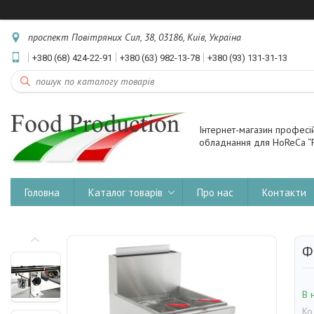
проспект Повітряних Сил, 38, 03186, Київ, Україна
+380 (68) 424-22-91
+380 (63) 982-13-78
+380 (93) 131-31-13
Інтернет-магазин професі
обладнання для HoReCa “F
Головна
Каталог товарів
Про нас
Контакти
Ф
В 
Ко