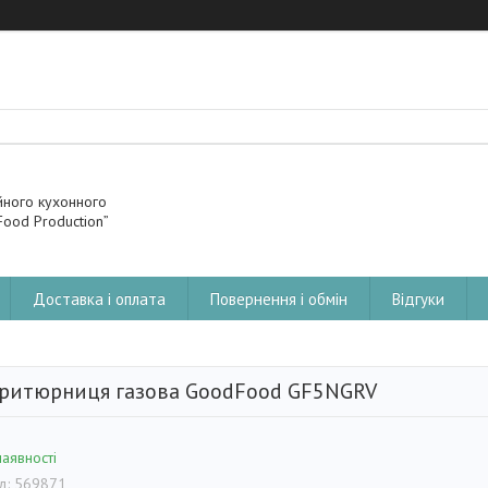
йного кухонного
ood Production”
Доставка і оплата
Повернення і обмін
Відгуки
ритюрниця газова GoodFood GF5NGRV
наявності
д:
569871