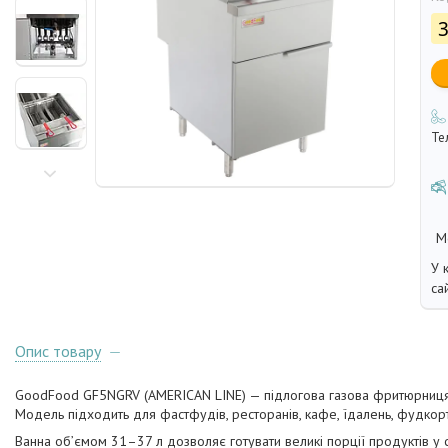
3
Те
У 
са
Опис товару
GoodFood GF5NGRV (AMERICAN LINE) — підлогова газова фритюрниця дл
Модель підходить для фастфудів, ресторанів, кафе, їдалень, фудкорт
Ванна об’ємом 31–37 л дозволяє готувати великі порції продуктів у 