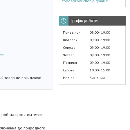
food4production@gmail.com
Графік роботи
Понеділок
09:00
19:00
Вівторок
09:00
19:00
Середа
09:00
19:00
стю
Четвер
09:00
19:00
Пʼятниця
09:00
19:00
Субота
10:00
15:00
кий товар не покидаючи
Неділя
Вихідний
 робота протягом зміни.
ідключення до природного