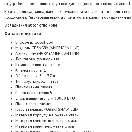
газу робить фритюрницю зручною для стаціонарного використання. П
Корпус, кришка, ванна, панель керування та кошики виготовлені з не
продуктами. Регульовані ніжки допомагають виставити обладнання на 
Обладнання абсолютно нове!
Характеристики
Виробник: GoodFood
Модель: GF5NGRV (AMERICAN LINE)
Артикул: GF5NGRV (AMERICAN LINE)
Тип: газова фритюрниця
Встановлення: підлогове
Кількість постів: 1
Об’єм ванни: 31–37 л
Тип газу: природний газ
Підключення: газове
Кількість пальників: 5
Споживання газу: 5 × 30000 BTU
Підпал: п’єзоелемент
Газовий клапан: ROBERTSHAW, США
Матеріал корпусу: неіржавна сталь
Матеріал кришки: неіржавна сталь
Матеріал ванни: неіржавна сталь
Матеріал панелі керування: неіржавна сталь