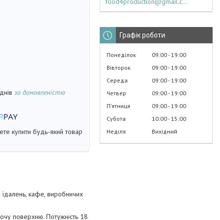
food4production@gmail.com
Графік роботи
Понеділок
09:00
19:00
Вівторок
09:00
19:00
Середа
09:00
19:00
 днів
за домовленістю
Четвер
09:00
19:00
Пʼятниця
09:00
19:00
Субота
10:00
15:00
жете купити будь-який товар
Неділя
Вихідний
 їдалень, кафе, виробничих
очу поверхню. Потужність 18