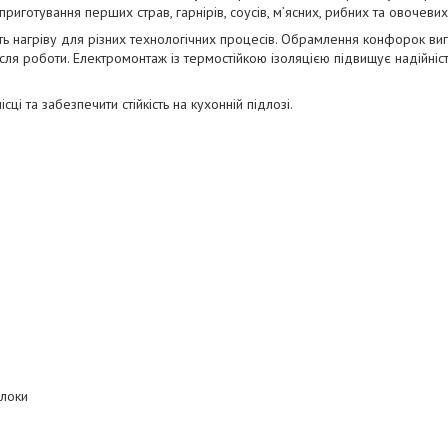
риготування перших страв, гарнірів, соусів, м’ясних, рибних та овочевих
сть нагріву для різних технологічних процесів. Обрамлення конфорок виг
сля роботи. Електромонтаж із термостійкою ізоляцією підвищує надійніс
і та забезпечити стійкість на кухонній підлозі.
блоки