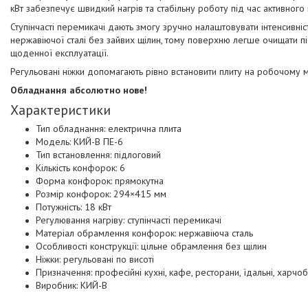
кВт забезпечує швидкий нагрів та стабільну роботу під час активного п
Ступінчасті перемикачі дають змогу зручно налаштовувати інтенсивні
нержавіючої сталі без зайвих щілин, тому поверхню легше очищати пі
щоденної експлуатації.
Регульовані ніжки допомагають рівно встановити плиту на робочому місц
Обладнання абсолютно нове!
Характеристики
Тип обладнання: електрична плита
Модель: КИЙ-В ПЕ-6
Тип встановлення: підлоговий
Кількість конфорок: 6
Форма конфорок: прямокутна
Розмір конфорок: 294×415 мм
Потужність: 18 кВт
Регулювання нагріву: ступінчасті перемикачі
Матеріал обрамлення конфорок: нержавіюча сталь
Особливості конструкції: цільне обрамлення без щілин
Ніжки: регульовані по висоті
Призначення: професійні кухні, кафе, ресторани, їдальні, харчо
Виробник: КИЙ-В