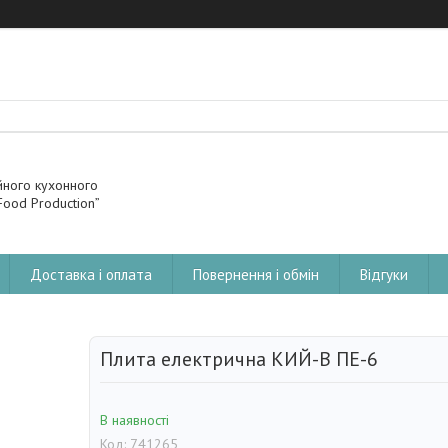
йного кухонного
ood Production”
Доставка і оплата
Повернення і обмін
Відгуки
Плита електрична КИЙ-В ПЕ-6
В наявності
Код:
741265