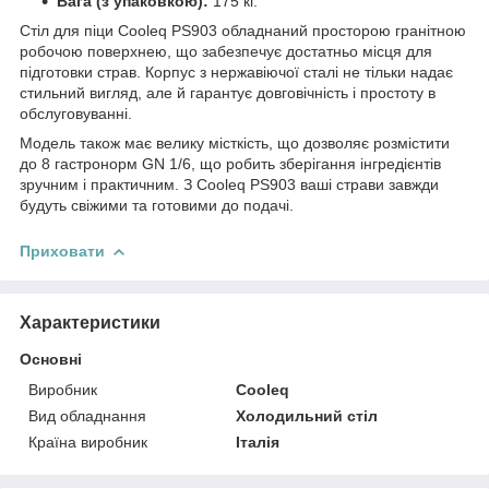
Вага (з упаковкою):
175 кг.
Стіл для піци Cooleq PS903 обладнаний просторою гранітною
робочою поверхнею, що забезпечує достатньо місця для
підготовки страв. Корпус з нержавіючої сталі не тільки надає
стильний вигляд, але й гарантує довговічність і простоту в
обслуговуванні.
Модель також має велику місткість, що дозволяє розмістити
до 8 гастронорм GN 1/6, що робить зберігання інгредієнтів
зручним і практичним. З Cooleq PS903 ваші страви завжди
будуть свіжими та готовими до подачі.
Приховати
Характеристики
Основні
Виробник
Cooleq
Вид обладнання
Холодильний стіл
Країна виробник
Італія