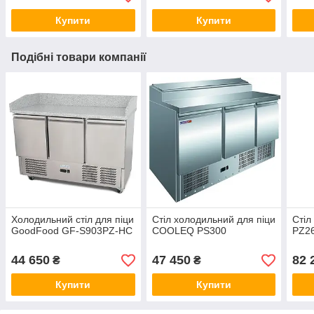
Купити
Купити
Подібні товари компанії
Холодильний стіл для піци
Стіл холодильний для піци
Стіл
GoodFood GF-S903PZ-HC
COOLEQ PS300
PZ2
44 650
47 450
82 
₴
₴
Купити
Купити