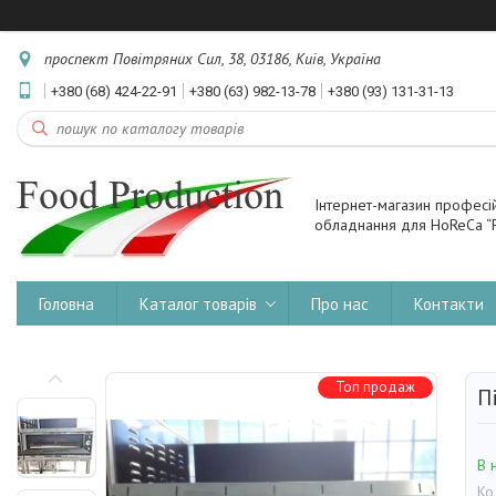
проспект Повітряних Сил, 38, 03186, Київ, Україна
+380 (68) 424-22-91
+380 (63) 982-13-78
+380 (93) 131-31-13
Інтернет-магазин професі
обладнання для HoReCa “F
Головна
Каталог товарів
Про нас
Контакти
Топ продаж
П
В 
Ко