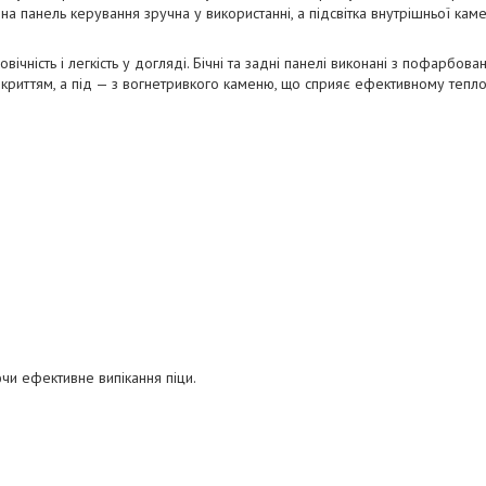
а панель керування зручна у використанні, а підсвітка внутрішньої ка
чність і легкість у догляді. Бічні та задні панелі виконані з пофарбова
покриттям, а під — з вогнетривкого каменю, що сприяє ефективному тепло
чи ефективне випікання піци.