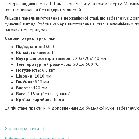
камери завдяки шести ТЕНам — трьом знизу та трьом зверху. Механічн
процес випікання без відкриття дверей.
Лицьова панель виготовлена з нержавіючої сталі, що забезпечує довгові
сучасний вигляд. Робоча камера виготовлена зі сталі з алюмінієвим 
високих температурах.
Основні характеристики:
Під'єднання:
380 В
Кількість камер:
1
Внутрішні розміри камери:
720x720x140 мм
Температурний режим:
від 50 до 500 °C
Потужність:
6.0 кВт
Ширина:
1010 мм
Глибина:
850 мм
Висота:
420 мм
Вага:
115 кг (без пакування)
Країна-виробник:
Італія
Ця піч стане практичним доповненням до будь-якої кухні, забезпечую
Характеристики
Інформація для замовлення