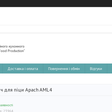
йного кухонного
ood Production”
Доставка і оплата
Повернення і обмін
Відгуки
іч для піци Apach AML4
наявності
д:
23964