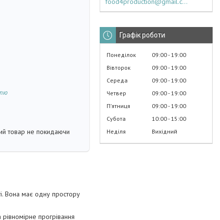
food4production@gmail.com
Графік роботи
Понеділок
09:00
19:00
Вівторок
09:00
19:00
Середа
09:00
19:00
стю
Четвер
09:00
19:00
Пʼятниця
09:00
19:00
Субота
10:00
15:00
кий товар не покидаючи
Неділя
Вихідний
і. Вона має одну простору
а рівномірне прогрівання