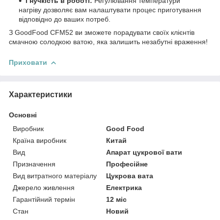
Гнучкість в роботі:
Регулювання температури
нагріву дозволяє вам налаштувати процес приготування
відповідно до ваших потреб.
З GoodFood CFM52 ви зможете порадувати своїх клієнтів
смачною солодкою ватою, яка залишить незабутні враження!
Приховати
Характеристики
Основні
Виробник
Good Food
Країна виробник
Китай
Вид
Апарат цукрової вати
Призначення
Професійне
Вид витратного матеріалу
Цукрова вата
Джерело живлення
Електрика
Гарантійний термін
12 міс
Стан
Новий