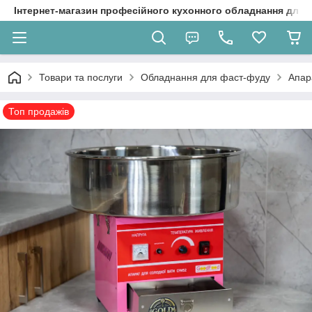
Інтернет-магазин професійного кухонного обладнання для 
Товари та послуги
Обладнання для фаст-фуду
Апар
Топ продажів