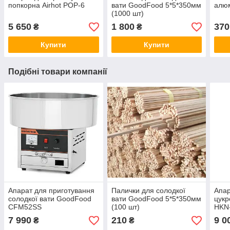
попкорна Airhot POP-6
вати GoodFood 5*5*350мм
алю
(1000 шт)
5 650
1 800
370
₴
₴
Купити
Купити
Подібні товари компанії
Апарат для приготування
Палички для солодкої
Апар
солодкої вати GoodFood
вати GoodFood 5*5*350мм
цукр
CFM52SS
(100 шт)
HKN
7 990
210
9 0
₴
₴