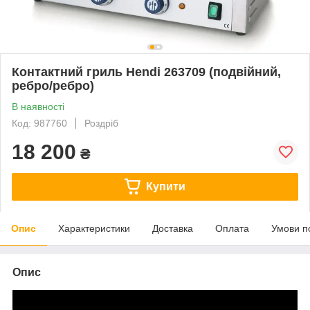
Контактний гриль Hendi 263709 (подвійний,
ребро/ребро)
В наявності
Код: 987760
Роздріб
18 200
₴
Купити
Опис
Характеристики
Доставка
Оплата
Умови п
Опис