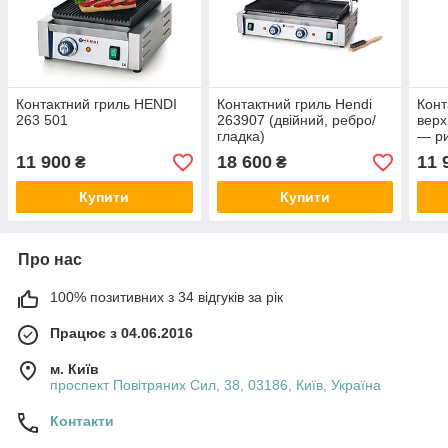
Контактний гриль HENDI
Контактний гриль Hendi
Конт
263 501
263907 (двійний, ребро/
верх
гладка)
— р
11 900
18 600
11 
₴
₴
Купити
Купити
Про нас
100% позитивних з 34 відгуків за рік
Працює з 04.06.2016
м. Київ
проспект Повітряних Сил, 38, 03186, Київ, Україна
Контакти