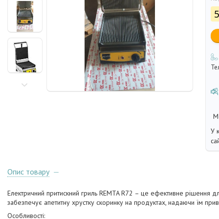
5
Те
У 
са
Опис товару
Електричний притискний гриль REMTA R72 – це ефективне рішення для
забезпечує апетитну хрустку скоринку на продуктах, надаючи їм при
Особливості: