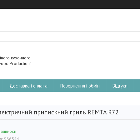
йного кухонного
ood Production”
Доставка і оплата
Повернення і обмін
Відгуки
лектричний притискний гриль REMTA R72
наявності
д:
986544