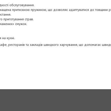
кості обслуговування.
ащена притискною пружиною, що дозволяє адаптуватися до товщини рі
стання.
о приготування страв.
мажених» смужок.
на кухні.
кафе, ресторанів та закладів швидкого харчування, що допомагає швидк