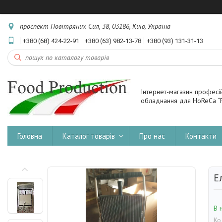
проспект Повітряних Сил, 38, 03186, Київ, Україна
+380 (68) 424-22-91
+380 (63) 982-13-78
+380 (93) 131-31-13
Інтернет-магазин професі
обладнання для HoReCa “F
Головна
Каталог товарів
Про нас
Контакти
Е
В 
Ко