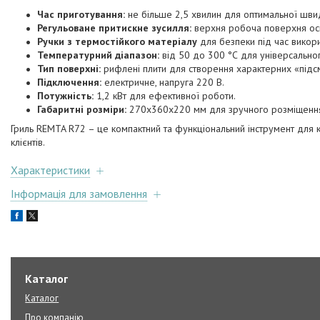
Час приготування:
не більше 2,5 хвилин для оптимальної швид
Регульоване притискне зусилля:
верхня робоча поверхня осн
Ручки з термостійкого матеріалу
для безпеки під час викори
Температурний діапазон:
від 50 до 300 °С для універсальног
Тип поверхні:
рифлені плити для створення характерних «підс
Підключення:
електричне, напруга 220 В.
Потужність:
1,2 кВт для ефективної роботи.
Габаритні розміри:
270х360х220 мм для зручного розміщення 
Гриль REMTA R72 – це компактний та функціональний інструмент для 
клієнтів.
Характеристики
Інформація для замовлення
Каталог
Каталог
Про компанію