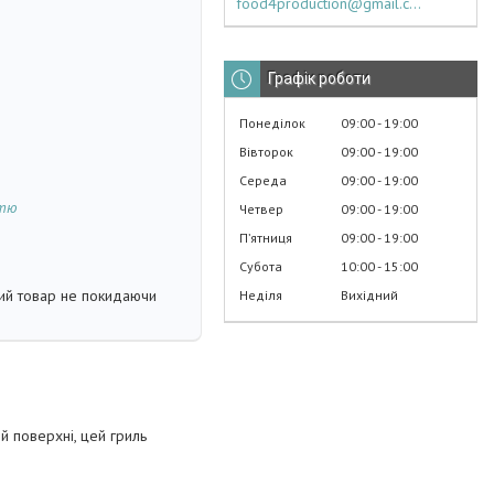
food4production@gmail.com
Графік роботи
Понеділок
09:00
19:00
Вівторок
09:00
19:00
Середа
09:00
19:00
стю
Четвер
09:00
19:00
Пʼятниця
09:00
19:00
Субота
10:00
15:00
кий товар не покидаючи
Неділя
Вихідний
й поверхні, цей гриль