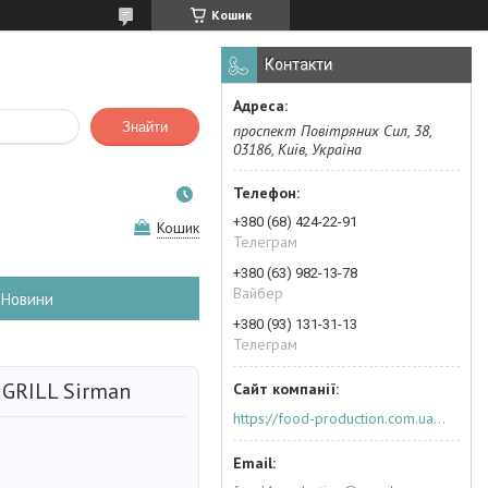
Кошик
Контакти
Знайти
проспект Повітряних Сил, 38,
03186, Київ, Україна
+380 (68) 424-22-91
Кошик
Телеграм
+380 (63) 982-13-78
Вайбер
Новини
+380 (93) 131-31-13
Телеграм
GRILL Sirman
https://food-production.com.ua/ua/