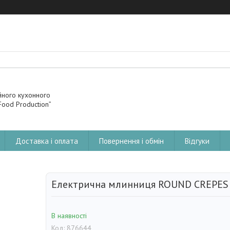
йного кухонного
ood Production”
Доставка і оплата
Повернення і обмін
Відгуки
Електрична млинниця ROUND CREPES 
В наявності
Код:
876644