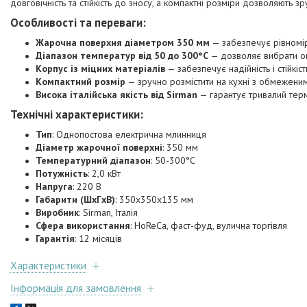
довговічність та стійкість до зносу, а компактні розміри дозволяють з
Особливості та переваги:
Жарочна поверхня діаметром 350 мм
— забезпечує рівномір
Діапазон температур від 50 до 300°C
— дозволяє вибрати оп
Корпус із міцних матеріалів
— забезпечує надійність і стійкіст
Компактний розмір
— зручно розмістити на кухні з обмежени
Висока італійська якість від Sirman
— гарантує тривалий термі
Технічні характеристики:
Тип
: Однопостова електрична млинниця
Діаметр жарочної поверхні
: 350 мм
Температурний діапазон
: 50-300°C
Потужність
: 2,0 кВт
Напруга
: 220 В
Габарити (ШxГxВ)
: 350x350x135 мм
Виробник
: Sirman, Італія
Сфера використання
: HoReCa, фаст-фуд, вулична торгівля
Гарантія
: 12 місяців
Характеристики
Інформація для замовлення