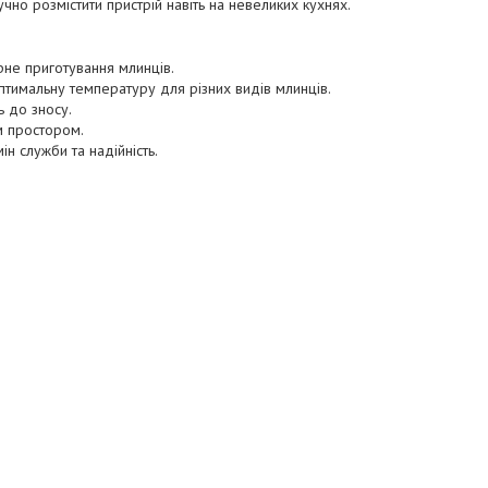
ручно розмістити пристрій навіть на невеликих кухнях.
не приготування млинців.
тимальну температуру для різних видів млинців.
ь до зносу.
м простором.
н служби та надійність.