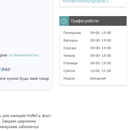
food4production@gmail.com
Графік роботи
Понеділок
09:00
19:00
Вівторок
09:00
19:00
Середа
09:00
19:00
 днів
за домовленістю
Четвер
09:00
19:00
Пʼятниця
09:00
19:00
Субота
10:00
15:00
жете купити будь-який товар
Неділя
Вихідний
 для закладів HoReCa, фаст-
ці. Завдяки широкому
матеріалів забезпечує