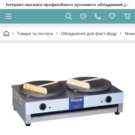
Інтернет-магазин професійного кухонного обладнання для 
Товари та послуги
Обладнання для фаст-фуду
Млин