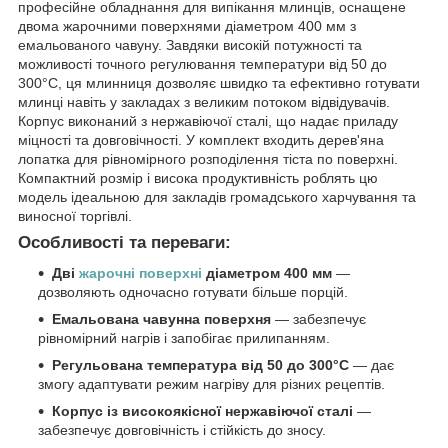
професійне обладнання для випікання млинців, оснащене
двома жарочними поверхнями діаметром 400 мм з
емальованого чавуну. Завдяки високій потужності та
можливості точного регулювання температури від 50 до
300°C, ця млинниця дозволяє швидко та ефективно готувати
млинці навіть у закладах з великим потоком відвідувачів.
Корпус виконаний з нержавіючої сталі, що надає приладу
міцності та довговічності. У комплект входить дерев'яна
лопатка для рівномірного розподілення тіста по поверхні.
Компактний розмір і висока продуктивність роблять цю
модель ідеальною для закладів громадського харчування та
виносної торгівлі.
Особливості та переваги:
Дві
жарочні поверхні
діаметром 400 мм
—
дозволяють одночасно готувати більше порцій.
Емальована чавунна поверхня
— забезпечує
рівномірний нагрів і запобігає прилипанням.
Регульована температура від 50 до 300°C
— дає
змогу адаптувати режим нагріву для різних рецептів.
Корпус із високоякісної нержавіючої сталі
—
забезпечує довговічність і стійкість до зносу.