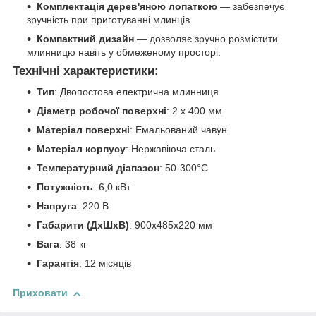
Комплектація дерев'яною лопаткою
— забезпечує
зручність при приготуванні млинців.
Компактний дизайн
— дозволяє зручно розмістити
млинницю навіть у обмеженому просторі.
Технічні характеристики:
Тип
: Двопостова електрична млинниця
Діаметр робочої поверхні
: 2 x 400 мм
Матеріал поверхні
: Емальований чавун
Матеріал корпусу
: Нержавіюча сталь
Температурний діапазон
: 50-300°C
Потужність
: 6,0 кВт
Напруга
: 220 В
Габарити (ДxШxВ)
: 900x485x220 мм
Вага
: 38 кг
Гарантія
: 12 місяців
Приховати