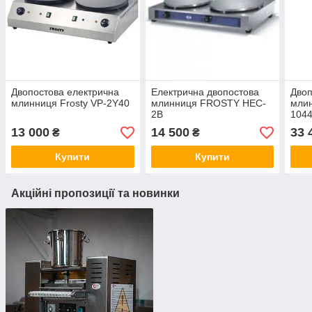
Двопостова електрична
Електрична двопостова
Двоп
млинниця Frosty VP-2Y40
млинниця FROSTY HEC-
млин
2B
104
13 000
14 500
33 
₴
₴
Купити
Купити
Акційні пропозиції та новинки