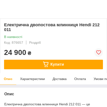
Електрична двопостова млинниця Hendi 212
011
В наявності
Код: 876657
Роздріб
24 900
₴
Купити
Опис
Характеристики
Доставка
Оплата
Умови п
Опис
Електрична двопостова млинниця Hendi 212 011 — це