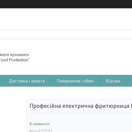
йного кухонного
ood Production”
Доставка і оплата
Повернення і обмін
Відгуки
Професійна електрична фритюрниця 
В наявності
Код:
875533