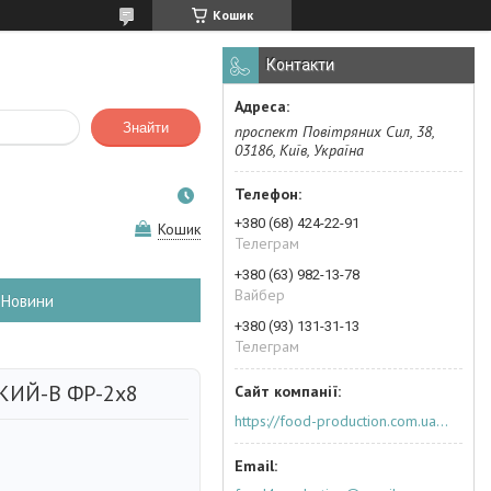
Кошик
Контакти
Знайти
проспект Повітряних Сил, 38,
03186, Київ, Україна
+380 (68) 424-22-91
Кошик
Телеграм
+380 (63) 982-13-78
Вайбер
Новини
+380 (93) 131-31-13
Телеграм
КИЙ-В ФР-2х8
https://food-production.com.ua/ua/