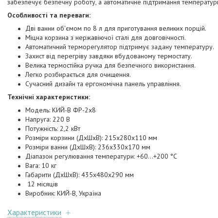
забезпечує безпечну роботу, а автоматичне підтримання температури
Особливості та переваги:
Дві ванни об'ємом по 8 л для приготування великих порцій.
Міцна корзина з нержавіючої сталі для довговічності.
Автоматичний терморегулятор підтримує задану температуру.
Захист від перегріву завдяки вбудованому термостату.
Велика термостійка ручка для безпечного використання.
Легко розбирається для очищення.
Сучасний дизайн та ергономічна панель управління.
Технічні характеристики:
Модель: КИЙ-В ФР-2х8
Напруга: 220 В
Потужність: 2,2 кВт
Розміри корзини (ДхШхВ): 215х280х110 мм
Розміри ванни (ДхШхВ): 236х330х170 мм
Діапазон регулювання температури: +60…+200 °C
Вага: 10 кг
Габарити (ДхШхВ): 435х480х290 мм
12 місяців
Виробник: КИЙ-В, Україна
Характеристики