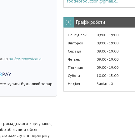
food4production@gmail.com
Графік роботи
Понеділок
09:00
19:00
Вівторок
09:00
19:00
Середа
09:00
19:00
 днів
за домовленістю
Четвер
09:00
19:00
Пʼятниця
09:00
19:00
Субота
10:00
15:00
жете купити будь-який товар
Неділя
Вихідний
 громадського харчування,
або збільшити обсяг
ією захисту від перегріву