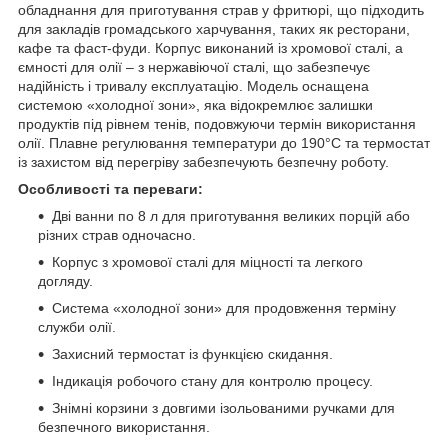
обладнання для приготування страв у фритюрі, що підходить
для закладів громадського харчування, таких як ресторани,
кафе та фаст-фуди. Корпус виконаний із хромової сталі, а
ємності для олії – з нержавіючої сталі, що забезпечує
надійність і тривалу експлуатацію. Модель оснащена
системою «холодної зони», яка відокремлює залишки
продуктів під рівнем тенів, подовжуючи термін використання
олії. Плавне регулювання температури до 190°C та термостат
із захистом від перегріву забезпечують безпечну роботу.
Особливості та переваги:
Дві ванни по 8 л для приготування великих порцій або
різних страв одночасно.
Корпус з хромової сталі для міцності та легкого
догляду.
Система «холодної зони» для продовження терміну
служби олії.
Захисний термостат із функцією скидання.
Індикація робочого стану для контролю процесу.
Знімні корзини з довгими ізольованими ручками для
безпечного використання.