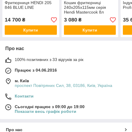
Фритюрниця HENDI 205
Кошик фритюрниці
Інду
846 BLUE LINE
240х205х115мм серія
Prof
Hendi Mastercook 8л
207208, 207307 643617
14 700
3 080
35 
₴
₴
Купити
Купити
Про нас
100% позитивних з 33 відгуків за рік
Працює з 04.06.2016
м. Київ
проспект Повітряних Сил, 38, 03186, Київ, Україна
Контакти
Сьогодні працює з 09:00 до 19:00
Показати весь графік роботи
Про нас