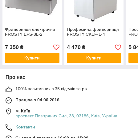
Фритюрниця електрична
Професійна фритюрниця
Про
FROSTY EFS-8L-2
FROSTY CKEF-1-4
FRO
7 350
4 470
5 8
₴
₴
Купити
Купити
Про нас
100% позитивних з 35 відгуків за рік
Працює з 04.06.2016
м. Київ
проспект Повітряних Сил, 38, 03186, Київ, Україна
Контакти