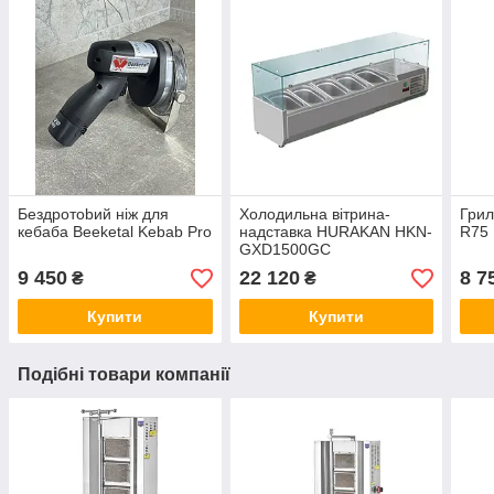
Бeздpoтobий ніж для
Холодильна вітрина-
Грил
кeбaбa Beeketal Kebab Pro
надставка HURAKAN HKN-
R75 
GXD1500GC
9 450
22 120
8 7
₴
₴
Купити
Купити
Подібні товари компанії