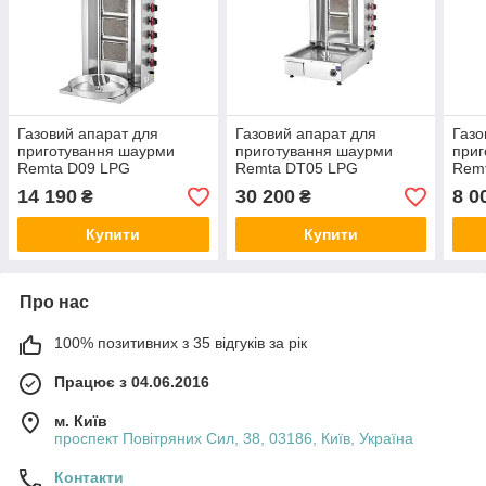
Газовий апарат для
Газовий апарат для
Газо
приготування шаурми
приготування шаурми
приг
Remta D09 LPG
Remta DT05 LPG
Rem
14 190
30 200
8 0
₴
₴
Купити
Купити
Про нас
100% позитивних з 35 відгуків за рік
Працює з 04.06.2016
м. Київ
проспект Повітряних Сил, 38, 03186, Київ, Україна
Контакти