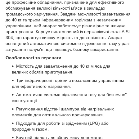
це професійне обладнання, призначене для ефективного
обсмажування великої кількості м'яса в закладах
громадського харчування. Завдяки можливості завантаження
до 40 кг та трьом інфрачервоним горілкам з незалежним
управлінням, цей апарат забезпечує рівномірне та швидке
приготування. Корпус виготовлений із нержавіючої сталі AISI
304, що гарантує високу міцність та довговічність. Апарат
оснащений автоматичною системою відключення газу у разі
затухання полум'я, що підвищує безпеку використання.
Особливості та переваги
Місткість для завантаження до 40 кг м'яса для
великих обсягів приготування.
Три інфрачервоні горілки з незалежним управлінням
для ефективного нагрівання.
Автоматична система відключення газу для безпечної
експлуатації.
Регулювання відстані шампура від нагрівальних
елементів для оптимального прожарювання.
Підходить для роботи зі зрідженим (LPG) або
природним газом.
Круглий піддон для збору жиру допомагає