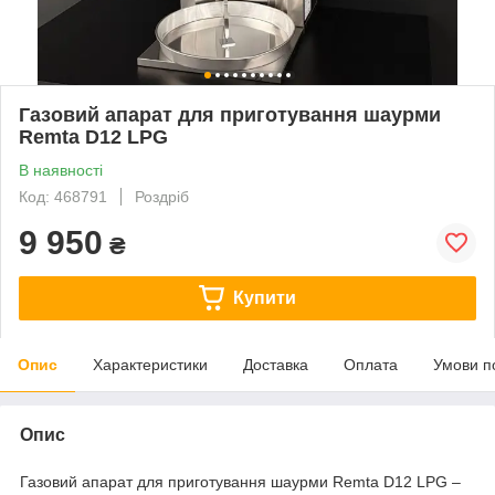
Газовий апарат для приготування шаурми
Remta D12 LPG
В наявності
Код: 468791
Роздріб
9 950
₴
Купити
Опис
Характеристики
Доставка
Оплата
Умови п
Опис
Газовий апарат для приготування шаурми Remta D12 LPG –