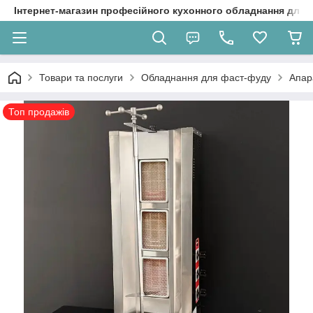
Інтернет-магазин професійного кухонного обладнання для 
Товари та послуги
Обладнання для фаст-фуду
Апар
Топ продажів