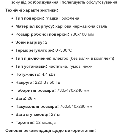
зону від розбризкування і полегшують обслуговування
Технічні характеристики:
Тип поверхні:
гладка і рифлена
Матеріал корпусу:
харчова нержавіюча сталь
Розмір робочої поверхні:
730x400 мм
Зони нагріву:
2
Терморегулятори:
0~300°C
Тип підключення:
електро (без вилки в комплекті)
Тип установки:
настільна, гумові ніжки
Потужність:
4,4 кВт
Напруга:
220 В / 50 Гц
Габаритні розміри:
730x470x240 мм
Вага:
26 кг
Пакувальні розміри:
760x540x280 мм
Вага в упаковці:
27 кг
Гарантія:
12 місяців
Основні рекомендації щодо використання: