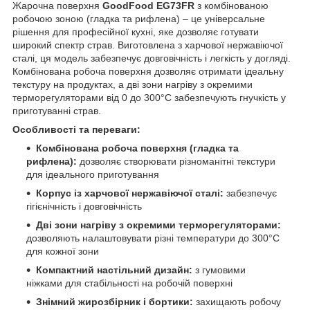
Жарочна поверхня
GoodFood EG73FR
з комбінованою
робочою зоною (гладка та рифлена) – це універсальне
рішення для професійної кухні, яке дозволяє готувати
широкий спектр страв. Виготовлена з харчової нержавіючої
сталі, ця модель забезпечує довговічність і легкість у догляді.
Комбінована робоча поверхня дозволяє отримати ідеальну
текстуру на продуктах, а дві зони нагріву з окремими
терморегуляторами від 0 до 300°C забезпечують гнучкість у
приготуванні страв.
Особливості та переваги:
Комбінована робоча поверхня (гладка та
рифлена):
дозволяє створювати різноманітні текстури
для ідеального приготування
Корпус із харчової нержавіючої сталі:
забезпечує
гігієнічність і довговічність
Дві зони нагріву з окремими терморегуляторами:
дозволяють налаштовувати різні температури до 300°C
для кожної зони
Компактний настільний дизайн:
з гумовими
ніжками для стабільності на робочій поверхні
Знімний жирозбірник і бортики:
захищають робочу