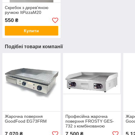
Скребок з дерев'яною
ручкою ItPizzaM20
550
₴
Купити
Подібні товари компанії
Жарочна поверхня
Професійна жарочна
Жар
GoodFood EG73FRM
поверхня FROSTY GES-
Goo
732 з комбінованою
робочою зоною
7 070
7 500
5 1
₴
₴