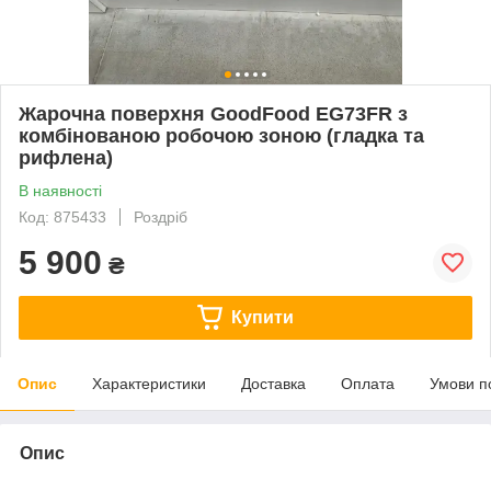
Жарочна поверхня GoodFood EG73FR з
комбінованою робочою зоною (гладка та
рифлена)
В наявності
Код: 875433
Роздріб
5 900
₴
Купити
Опис
Характеристики
Доставка
Оплата
Умови п
Опис