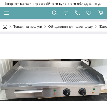
Інтернет-магазин професійного кухонного обладнання для 
Товари та послуги
Обладнання для фаст-фуду
Жаро