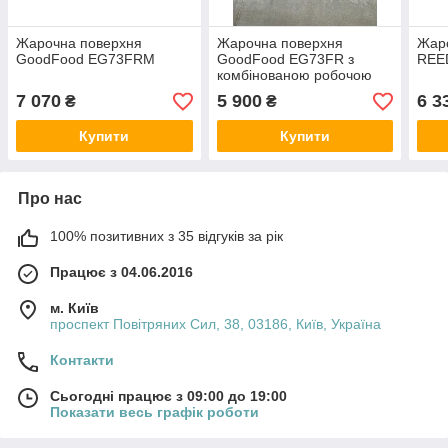
Жарочна поверхня
Жарочна поверхня
Жар
GoodFood EG73FRM
GoodFood EG73FR з
REE
комбінованою робочою
зоною (гладка та
7 070
5 900
6 3
₴
₴
рифлена)
Купити
Купити
Про нас
100% позитивних з 35 відгуків за рік
Працює з 04.06.2016
м. Київ
проспект Повітряних Сил, 38, 03186, Київ, Україна
Контакти
Сьогодні працює з 09:00 до 19:00
Показати весь графік роботи