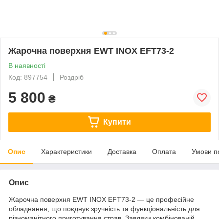
Жарочна поверхня EWT INOX EFT73-2
В наявності
Код: 897754
Роздріб
5 800
₴
Купити
Опис
Характеристики
Доставка
Оплата
Умови п
Опис
Жарочна поверхня EWT INOX EFT73-2 — це професійне
обладнання, що поєднує зручність та функціональність для
різноманітного приготування страв. Завдяки комбінованій