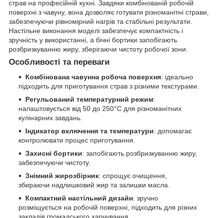
страв на професійній кухні. Завдяки комбінованій робочій
поверхні з чавуну, вона дозволяє готувати різноманітні страви,
забезпечуючи рівномірний нагрів та стабільні результати.
Настільне виконання моделі забезпечує компактність і
зручність у використанні, а бічні бортики запобігають
розбризкуванню жиру, зберігаючи чистоту робочої зони.
Особливості та переваги
Комбінована чавунна робоча поверхня
: ідеально
підходить для приготування страв з різними текстурами.
Регульований температурний режим
:
налаштовується від 50 до 250°C для різноманітних
кулінарних завдань.
Індикатор включення та температури
: допомагає
контролювати процес приготування.
Захисні бортики
: запобігають розбризкуванню жиру,
забезпечуючи чистоту.
Знімний жирозбірник
: спрощує очищення,
збираючи надлишковий жир та залишки масла.
Компактний настільний дизайн
: зручно
розміщується на робочій поверхні, підходить для різних
закладів громадського харчування.