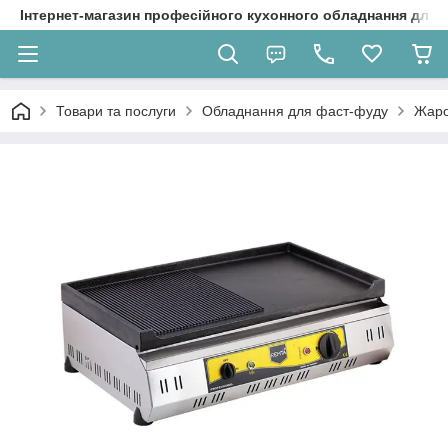
Інтернет-магазин професійного кухонного обладнання для 
Товари та послуги
Обладнання для фаст-фуду
Жаро