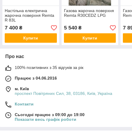
Настільна електрична
Газова жарочна поверхня
Газо
жарочна поверхня Remta
Remta R30CEDZ LPG
Rem
R 83L
7 400
5 540
7 8
₴
₴
Купити
Купити
Про нас
100% позитивних з 35 відгуків за рік
Працює з 04.06.2016
м. Київ
проспект Повітряних Сил, 38, 03186, Київ, Україна
Контакти
Сьогодні працює з 09:00 до 19:00
Показати весь графік роботи