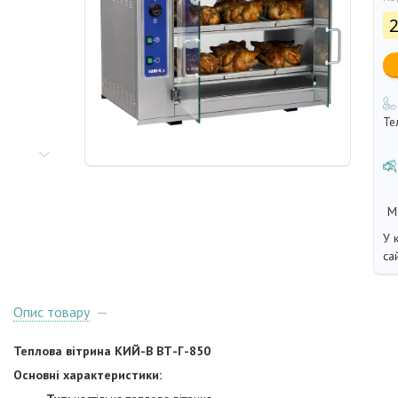
2
Те
У 
са
Опис товару
Теплова вітрина КИЙ-В ВТ-Г-850
Основні характеристики: