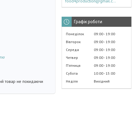
food4production@gmail.com
Графік роботи
Понеділок
09:00
19:00
Вівторок
09:00
19:00
Середа
09:00
19:00
стю
Четвер
09:00
19:00
Пʼятниця
09:00
19:00
Субота
10:00
15:00
кий товар не покидаючи
Неділя
Вихідний