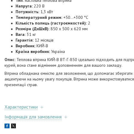
Тип:
настільна теплова вітрина
Напруга:
220 В
Потужність:
1,3 кВт
Температурний режим:
+50…+300 °C
Кількість полиць (гастроємкостей):
2
Розміри (ДхШхВ):
850 x 500 x 620 мм
Вага:
31 кг
Гарантія:
12 місяців
Виробник:
КИЙ-В
Країна виробник:
Україна
Опис:
Теплова вітрина КИЙ-В ВТ-Г-850 ідеально підходить для підтри
курей, вона стане відмінним доповненням для вашого закладу.
Вітрина обладнана ємністю для зволоження, що допомагає зберігати
акцентуючи на ньому увагу покупців. Вітрина може використовуватис
презентації страв.
Характеристики
Інформація для замовлення