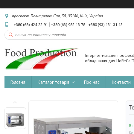
проспект Повітряних Сил, 38, 03186, Київ, Україна
+380 (68) 424-22-91
+380 (63) 982-13-78
+380 (93) 131-31-13
Інтернет-магазин професі
обладнання для HoReCa “F
Головна
Каталог товарів
Про нас
Контакти
Т
В 
Ко