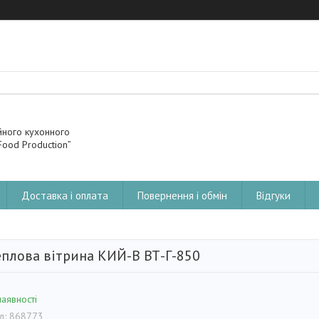
йного кухонного
ood Production”
Доставка і оплата
Повернення і обмін
Відгуки
еплова вітрина КИЙ-В ВТ-Г-850
наявності
д:
868773