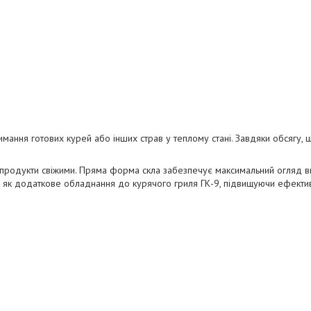
мання готових курей або інших страв у теплому стані. Завдяки обсягу, 
 продукти свіжими. Пряма форма скла забезпечує максимальний огляд в
я як додаткове обладнання до курячого гриля ГК-9, підвищуючи ефектив