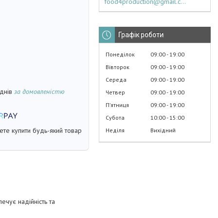
food4production@gmail.com
Графік роботи
Понеділок
09:00
19:00
Вівторок
09:00
19:00
Середа
09:00
19:00
 днів
за домовленістю
Четвер
09:00
19:00
Пʼятниця
09:00
19:00
Субота
10:00
15:00
жете купити будь-який товар
Неділя
Вихідний
ечує надійність та