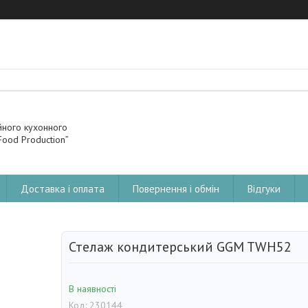
йного кухонного
ood Production”
Доставка і оплата
Повернення і обмін
Відгуки
Стелаж кондитерський GGM TWH52
В наявності
Код:
230144