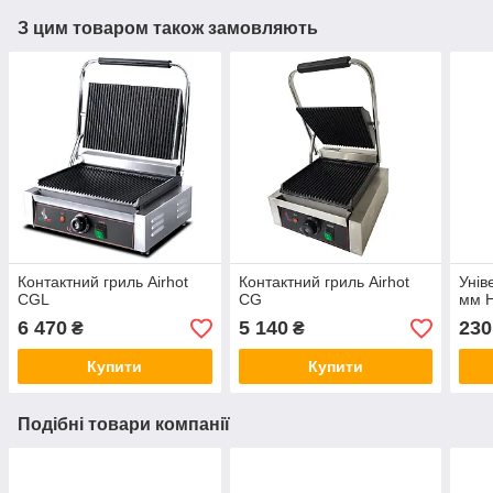
З цим товаром також замовляють
Контактний гриль Airhot
Контактний гриль Airhot
Унів
CGL
CG
мм H
6 470
5 140
230
₴
₴
Купити
Купити
Подібні товари компанії