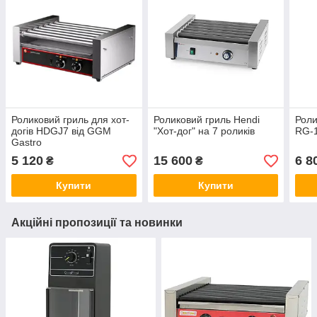
Роликовий гриль для хот-
Роликовий гриль Hendi
Роли
догів HDGJ7 від GGM
"Хот-дог" на 7 роликів
RG-
Gastro
5 120
15 600
6 8
₴
₴
Купити
Купити
Акційні пропозиції та новинки