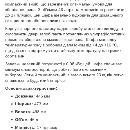
компактний виріб, що забезпечує оптимальні умови для
зберігання вина. З об'ємом 46 літрів та можливістю розмістити
до 17 пляшок, цей шафа ідеально підходить для домашнього
використання або невеликих закладів.
Корпус з чорного пластику надає виробу стильного вигляду, а
склопакетні двері запобігають потраплянню ультрафіолетових
променів, зберігаючи смакові якості вина. Шафа має одну
температурну зону з робочим діапазоном від +4 до +16 °C,
що дозволяє підтримувати стабільну температуру для різних
сортів вин.
Завдяки невеликій потужності у 0,08 кВт, цей шафа споживає
мінімум електроенергії, що робить його економічним
вибором. Легкий та компактний, з вагою всього 23 кг, він легко
впишеться в будь-який інтер'єр.
Основні характеристики:
Довжина:
445 мм
Ширина:
473 мм
Висота:
498 мм
Об’єм:
46 л
Місткість:
17 пляшок