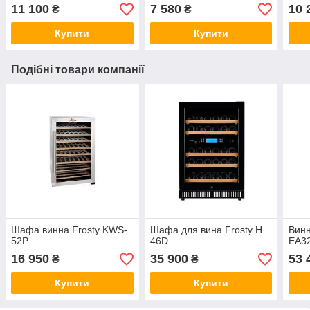
11 100
7 580
10 
₴
₴
Купити
Купити
Подібні товари компанії
Шафа винна Frosty KWS-
Шафа для вина Frosty H
Вин
52P
46D
EA3
16 950
35 900
53 
₴
₴
Купити
Купити