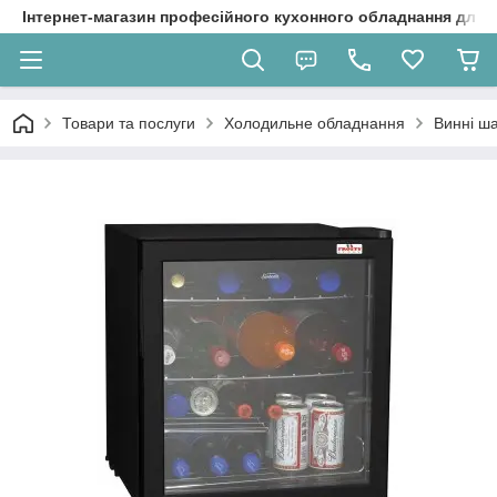
Інтернет-магазин професійного кухонного обладнання для 
Товари та послуги
Холодильне обладнання
Винні ш