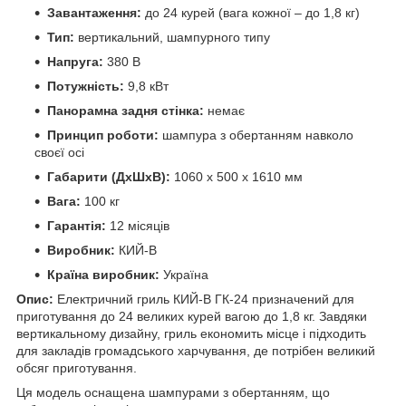
Завантаження:
до 24 курей (вага кожної – до 1,8 кг)
Тип:
вертикальний, шампурного типу
Напруга:
380 В
Потужність:
9,8 кВт
Панорамна задня стінка:
немає
Принцип роботи:
шампура з обертанням навколо
своєї осі
Габарити (ДхШхВ):
1060 x 500 x 1610 мм
Вага:
100 кг
Гарантія:
12 місяців
Виробник:
КИЙ-В
Країна виробник:
Україна
Опис:
Електричний гриль КИЙ-В ГК-24 призначений для
приготування до 24 великих курей вагою до 1,8 кг. Завдяки
вертикальному дизайну, гриль економить місце і підходить
для закладів громадського харчування, де потрібен великий
обсяг приготування.
Ця модель оснащена шампурами з обертанням, що