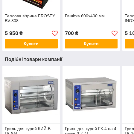
Теплова вітрина FROSTY
Решітка 600х400 мм
Тепл
BV-808
INO
5 950
700
5 1
₴
₴
Купити
Купити
Подібні товари компанії
Гриль для курей КИЙ-В
Гриль для курей ГК-4 на 4
Грил
ГК-9М
курки (ГК-4)
ГК-1