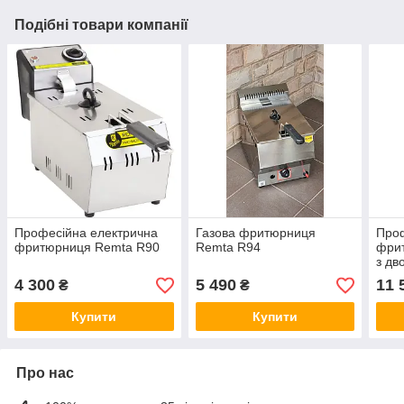
Подібні товари компанії
Професійна електрична
Газова фритюрниця
Проф
фритюрниця Remta R90
Remta R94
фри
з дв
4 300
5 490
11 
₴
₴
Купити
Купити
Про нас