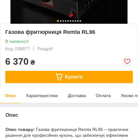
Газова фритюрниця Remta RL96
В наявності
Код: 098877
Роздріб
6 370
₴
Купити
Опис
Характеристики
Доставка
Оплата
Умови п
Опис
Опис товару:
Газова фритюрниця Remta RL96 – практичне
рішення для професійних кухонь, що забезпечує ефективне