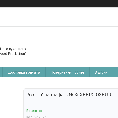
йного кухонного
ood Production”
Доставка і оплата
Повернення і обмін
Відгуки
Розстійна шафа UNOX XEBPC-08EU-C
В наявності
Код:
987873