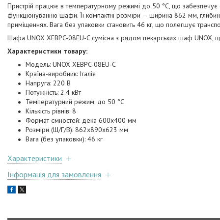
Пристрій працює в температурному режимі до 50 °C, що забезпечує о
функціонуванню шафи. Її компактні розміри — ширина 862 мм, глибин
приміщеннях. Вага без упаковки становить 46 кг, що полегшує транспо
Шафа UNOX XEBPC-08EU-C сумісна з рядом пекарських шаф UNOX, що 
Характеристики товару:
Модель: UNOX XEBPC-08EU-C
Країна-виробник: Італія
Напруга: 220 В
Потужність: 2.4 кВт
Температурний режим: до 50 °C
Кількість рівнів: 8
Формат ємностей: дека 600х400 мм
Розміри (Ш/Г/В): 862x890x623 мм
Вага (без упаковки): 46 кг
Характеристики
Інформація для замовлення