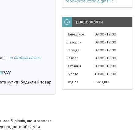
food4production@gmail.com
Графік роботи
Понеділок
09:00
19:00
Вівторок
09:00
19:00
Середа
09:00
19:00
 днів
за домовленістю
Четвер
09:00
19:00
Пʼятниця
09:00
19:00
Субота
10:00
15:00
жете купити будь-який товар
Неділя
Вихідний
 має 8 рівнів, що дозволяє
днорідного обсягу та