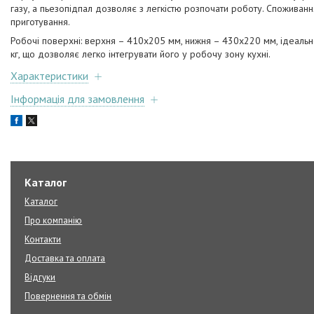
газу, а пьезопідпал дозволяє з легкістю розпочати роботу. Споживання
приготування.
Робочі поверхні: верхня – 410х205 мм, нижня – 430х220 мм, ідеальн
кг, що дозволяє легко інтегрувати його у робочу зону кухні.
Характеристики
Інформація для замовлення
Каталог
Каталог
Про компанію
Контакти
Доставка та оплата
Відгуки
Повернення та обмін