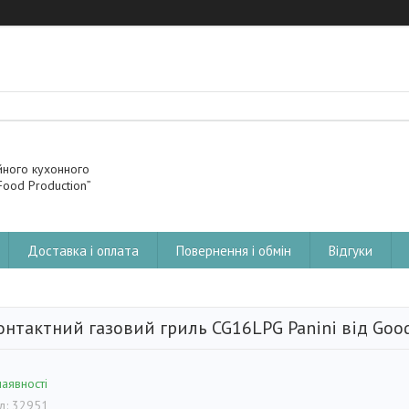
йного кухонного
ood Production”
Доставка і оплата
Повернення і обмін
Відгуки
онтактний газовий гриль CG16LPG Panini від Goo
наявності
д:
32951