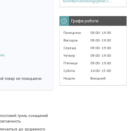
food4production@gmail.com
Графік роботи
Понеділок
09:00
19:00
Вівторок
09:00
19:00
Середа
09:00
19:00
стю
Четвер
09:00
19:00
Пʼятниця
09:00
19:00
Субота
10:00
15:00
кий товар не покидаючи
Неділя
Вихідний
-постовий гриль оснащений
вговічність.
ключається до зрідженого