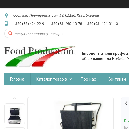
проспект Повітряних Сил, 38, 03186, Київ, Україна
+380 (68) 424-22-91
+380 (63) 982-13-78
+380 (93) 131-31-13
Інтернет-магазин професі
обладнання для HoReCa “F
Головна
Каталог товарів
Про нас
Контакти
К
В 
Ко