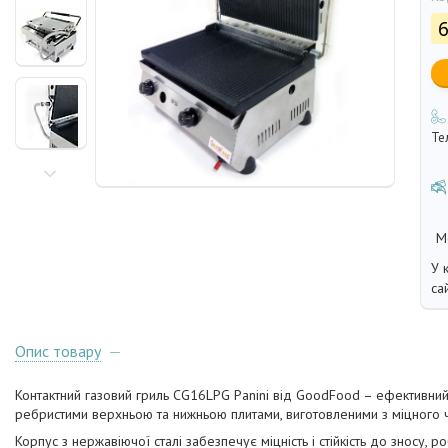
6
Те
У 
са
Опис товару
Контактний газовий гриль CG16LPG Panini від GoodFood – ефективний
ребристими верхньою та нижньою плитами, виготовленими з міцного ча
Корпус з нержавіючої сталі забезпечує міцність і стійкість до знос