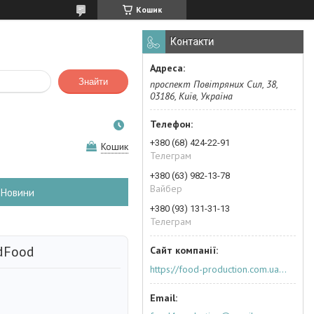
Кошик
Контакти
Знайти
проспект Повітряних Сил, 38,
03186, Київ, Україна
+380 (68) 424-22-91
Кошик
Телеграм
+380 (63) 982-13-78
Вайбер
Новини
+380 (93) 131-31-13
Телеграм
dFood
https://food-production.com.ua/ua/