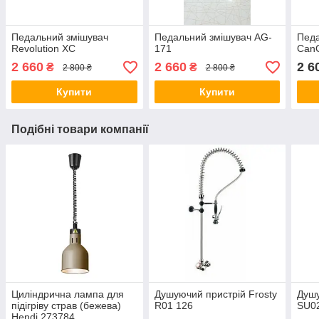
Педальний змішувач
Педальний змішувач AG-
Педа
Revolution XC
171
Can
2 660
2 660
2 6
₴
₴
2 800 ₴
2 800 ₴
Купити
Купити
Подібні товари компанії
Циліндрична лампа для
Душуючий пристрій Frosty
Душу
підігріву страв (бежева)
R01 126
SU0
Hendi 273784