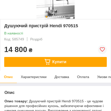
Душуючий пристрій Hendi 970515
В наявності
Код: 585749
Роздріб
14 800
₴
Купити
Опис
Характеристики
Доставка
Оплата
Умови п
Опис
Опис товару:
Душуючий пристрій Hendi 970515 - це чудове
рішення для професійних кухонь, забезпечуючи ефективне і
швидке очищення посуду. Виготовлене з хромованої латуні,