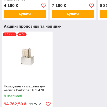
4 190
7 160
6 8
₴
₴
Купити
Купити
Акційні пропозиції та новинки
⭐⭐⭐⭐⭐
–5%
Полірувальна машина для
келихів Bartscher 109.470
В наявності
94 762,50
₴
99 750 ₴