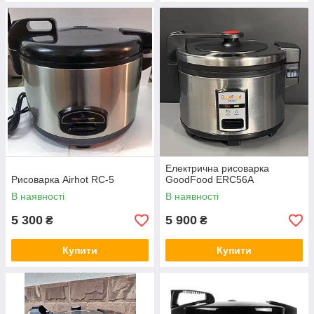
Електрична рисоварка
Рисоварка Airhot RC-5
GoodFood ERC56A
В наявності
В наявності
5 300
5 900
₴
₴
Купити
Купити