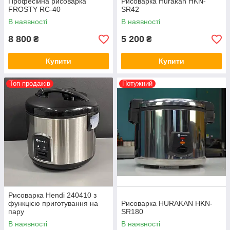
Професійна рисоварка
Рисоварка Hurakan HKN-
FROSTY RC-40
SR42
В наявності
В наявності
8 800
5 200
₴
₴
Купити
Купити
Топ продажів
Потужний
Рисоварка Hendi 240410 з
функцією приготування на
Рисоварка HURAKAN HKN-
пару
SR180
В наявності
В наявності