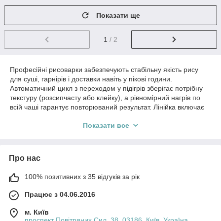
Показати ще
1
/ 2
Професійні рисоварки забезпечують стабільну якість рису
для суші, гарнірів і доставки навіть у пікові години.
Автоматичний цикл з переходом у підігрів зберігає потрібну
текстуру (розсипчасту або клейку), а рівномірний нагрів по
всій чаші гарантує повторюваний результат. Лінійка включає
моделі різного об’єму — від компактних для кафе до
Показати все
високопродуктивних для їдалень і кейтерингу — з
антипригарними або знімними чашами для швидкого
догляду.
Про нас
Переваги:
Автоприготування + режим підігріву для стабільної
100% позитивних з 35 відгуків за рік
подачі.
Рівномірний нагрів та точне дозування води —
Працює з 04.06.2016
прогнозований результат.
м. Київ
Антипригарні/знімні чаші, просте миття та сервіс.
проспект Повітряних Сил, 38, 03186, Київ, Україна