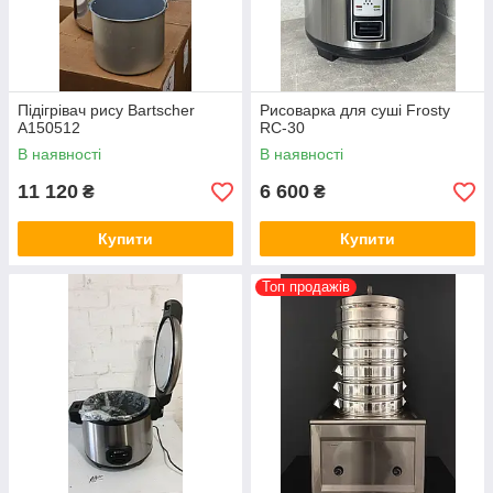
Підігрівач рису Bartscher
Рисоварка для суші Frosty
A150512
RC-30
В наявності
В наявності
11 120
6 600
₴
₴
Купити
Купити
Топ продажів