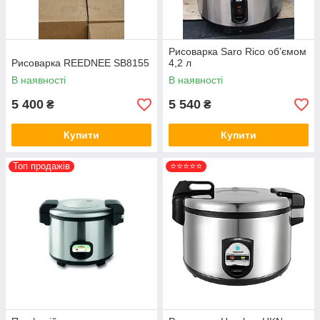
Рисоварка Saro Rico об’ємом
Рисоварка REEDNEE SB8155
4,2 л
В наявності
В наявності
5 400
5 540
₴
₴
Купити
Купити
Топ продажів
⭐⭐⭐⭐⭐