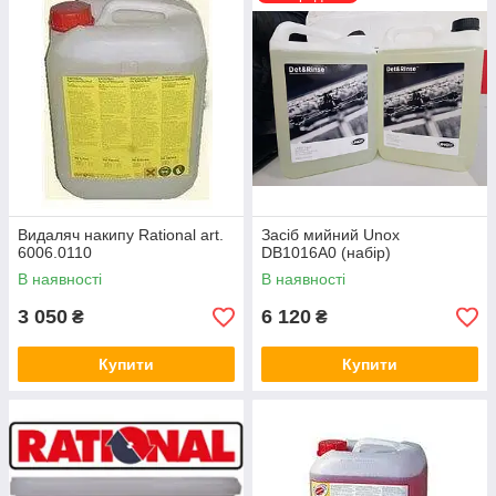
Видаляч накипу Rational art.
Засіб мийний Unox
6006.0110
DB1016A0 (набір)
В наявності
В наявності
3 050
6 120
₴
₴
Купити
Купити