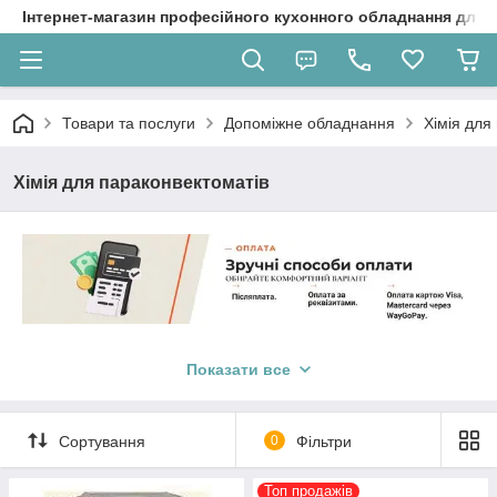
Інтернет-магазин професійного кухонного обладнання для 
Товари та послуги
Допоміжне обладнання
Хімія для
Хімія для параконвектоматів
Хімія для параконвектоматів
— це спеціалізовані засоби,
які використовуються для очищення, дезінфекції та
Показати все
обслуговування параконвектоматів. Ці пристрої комбінують
функції конвекційної печі та пароварки, тому потребують
особливого догляду. Ось кілька ключових аспектів:
Сортування
0
Фільтри
Топ продажів