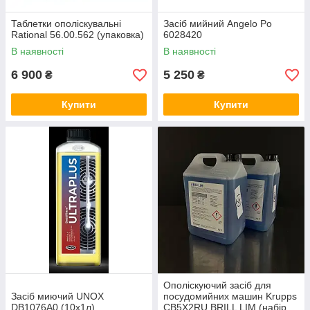
Таблетки ополіскувальні
Засіб мийний Angelo Po
Rational 56.00.562 (упаковка)
6028420
В наявності
В наявності
6 900
5 250
₴
₴
Купити
Купити
Ополіскуючий засіб для
Засіб миючий UNOX
посудомийних машин Krupps
DB1076A0 (10х1л)
CB5X2RU BRILL LIM (набір