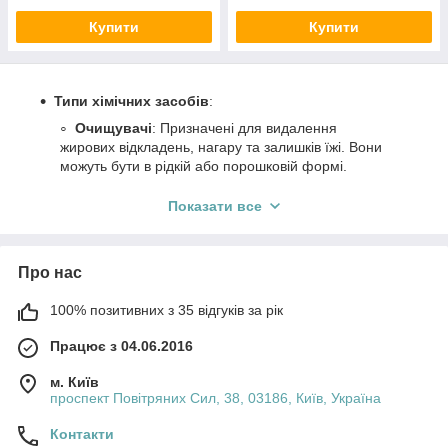
Купити
Купити
Типи хімічних засобів
:
Очищувачі
: Призначені для видалення
жирових відкладень, нагару та залишків їжі. Вони
можуть бути в рідкій або порошковій формі.
Дезінфектори
: Використовуються для
Показати все
знищення бактерій та мікроорганізмів,
забезпечуючи безпечність приготування їжі.
Антикорозійні засоби
: Захищають металеві
Про нас
частини від корозії, продовжуючи термін служби
обладнання.
100% позитивних з 35 відгуків за рік
Застосування
:
Працює з 04.06.2016
Хімічні засоби можуть використовуватися для
регулярного очищення камери, парогенератора,
м. Київ
вентиляторів та інших елементів.
проспект Повітряних Сил, 38, 03186, Київ, Україна
Важливо дотримуватися інструкцій виробника
Контакти
щодо застосування засобів, щоб уникнути