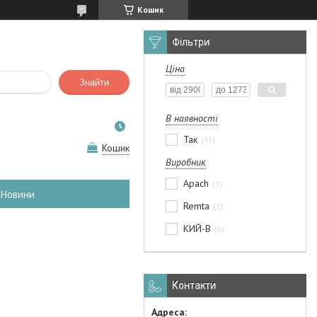
Кошик
Фільтри
Ціна
Знайти
В наявності
Так
11
Кошик
Виробник
Apach
1
Новини
Remta
1
КИЙ-В
6
Контакти