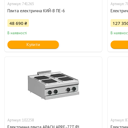
741265
7
Плита електрична КИЙ-В ПЕ-6
Електрич
48 690 ₴
127 35
В наявності
В наявнос
Купити
102258
8
Електрична плита APACH APRE-77T/PL
Електрич