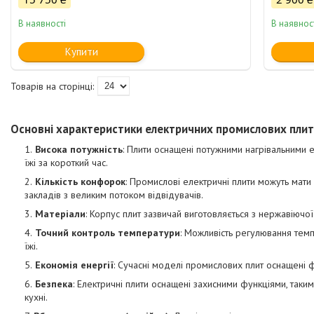
В наявності
В наявнос
Купити
Основні характеристики електричних промислових плит
Висока потужність
: Плити оснащені потужними нагрівальними е
їжі за короткий час.
Кількість конфорок
: Промислові електричні плити можуть мати
закладів з великим потоком відвідувачів.
Матеріали
: Корпус плит зазвичай виготовляється з нержавіючої ст
Точний контроль температури
: Можливість регулювання те
їжі.
Економія енергії
: Сучасні моделі промислових плит оснащені
Безпека
: Електричні плити оснащені захисними функціями, таки
кухні.