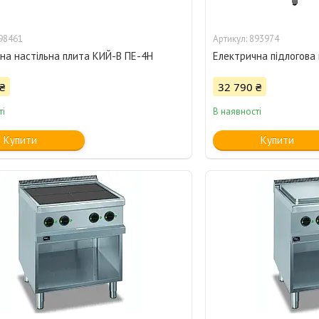
98461
893974
на настільна плита КИЙ-В ПЕ-4Н
Електрична підлогова
₴
32 790 ₴
ті
В наявності
Купити
Купити