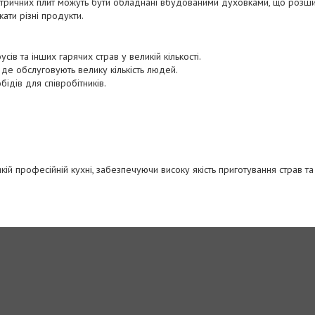
ктричних плит можуть бути обладнані вбудованими духовками, що розши
кати різні продукти.
усів та інших гарячих страв у великій кількості.
 де обслуговують велику кількість людей.
ідів для співробітників.
ій професійній кухні, забезпечуючи високу якість приготування страв т