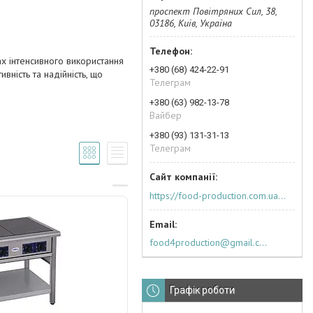
проспект Повітряних Сил, 38,
03186, Київ, Україна
х інтенсивного використання
+380 (68) 424-22-91
вність та надійність, що
Телеграм
+380 (63) 982-13-78
Вайбер
+380 (93) 131-31-13
Телеграм
https://food-production.com.ua/ua/
food4production@gmail.com
Графік роботи