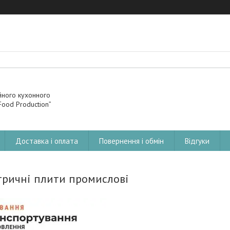
йного кухонного
ood Production”
Доставка і оплата
Повернення і обмін
Відгуки
тричні плити промислові