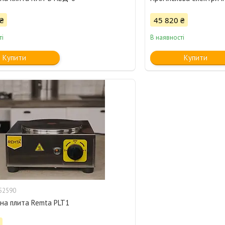
₴
45 820 ₴
ті
В наявності
Купити
Купити
52590
на плита Remta PLT1