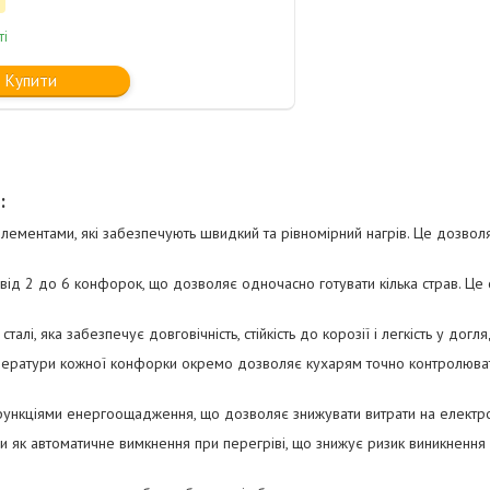
ті
Купити
:
лементами, які забезпечують швидкий та рівномірний нагрів. Це дозволя
 від 2 до 6 конфорок, що дозволяє одночасно готувати кілька страв. Ц
алі, яка забезпечує довговічність, стійкість до корозії і легкість у догля
мператури кожної конфорки окремо дозволяє кухарям точно контролюва
 функціями енергоощадження, що дозволяє знижувати витрати на електр
ми як автоматичне вимкнення при перегріві, що знижує ризик виникнення