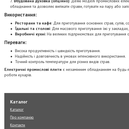
Вбудована духовка (опційно)
: Деякі моделі промислових еле
обладнання та дозволяє випікати страви, готувати на пару або запі
Використання:
Ресторани та кафе
: Для приготування основних страв, супів, со
Їдальні та столові
: Для масового приготування їжі у закладах,
Виробничі кухні
: На великих підприємствах для приготування об
Переваги:
Висока продуктивність і швидкість приготування.
Надійність і довговічність в умовах інтенсивного використання.
Точний контроль температури для різних видів страв.
Електричні промислові плити
є незамінним обладнанням на будь-як
роботи кухарів.
Каталог
Каталог
Про компанію
Контакти