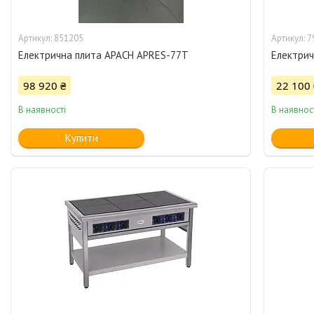
851205
7
Електрична плита APACH APRES-77T
Електрич
98 920 ₴
22 100 
В наявності
В наявнос
Купити