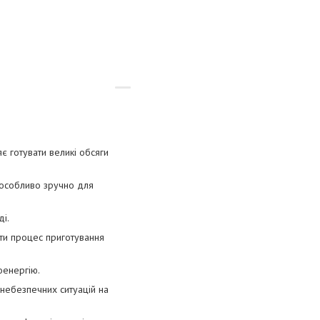
є готувати великі обсяги
е особливо зручно для
ді.
ти процес приготування
оенергію.
 небезпечних ситуацій на