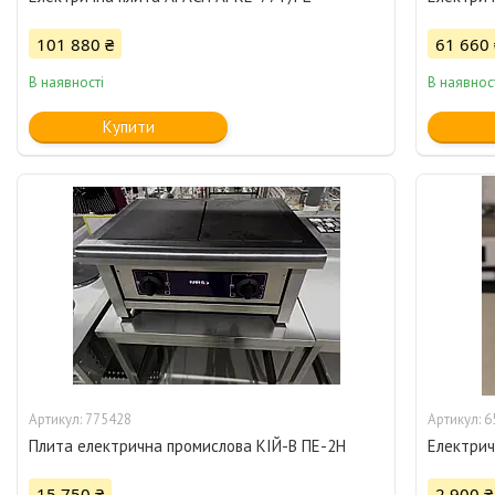
101 880 ₴
61 660 
В наявності
В наявнос
Купити
775428
6
Плита електрична промислова КІЙ-В ПЕ-2Н
Електрич
15 750 ₴
2 900 ₴