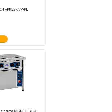
ACH APRES-77P/PL
на плита КИЙ-В ПЕД-4