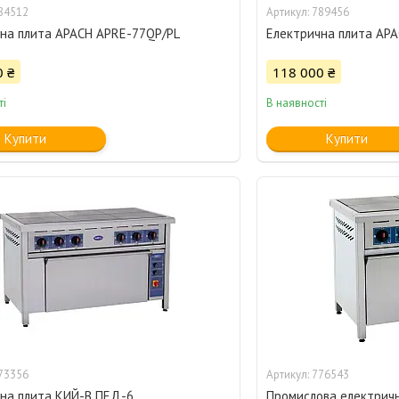
84512
789456
на плита APACH APRE-77QP/PL
Електрична плита AP
0 ₴
118 000 ₴
ті
В наявності
Купити
Купити
73356
776543
на плита КИЙ-В ПЕД-6
Промислова електрич