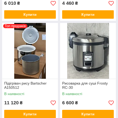
6 010
4 460
₴
₴
Купити
Купити
Топ продажів
Підігрівач рису Bartscher
Рисоварка для суші Frosty
A150512
RC-30
В наявності
В наявності
11 120
6 600
₴
₴
Купити
Купити