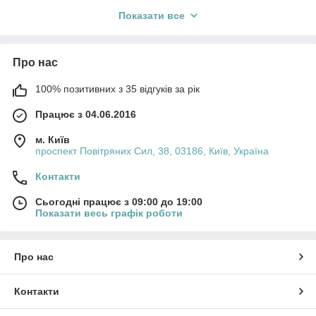
Точне регулювання температури
: Багато моделей
мають автоматичні системи контролю температури та
Показати все
вологості, що забезпечує ідеальну текстуру рису.
Міцність і надійність
: Такі пристрої виготовлені з
якісних матеріалів, що робить їх стійкими до частого
Про нас
використання.
100% позитивних з 35 відгуків за рік
Функції зберігання тепла
: Багато професійних
рисоварок оснащені режимом підтримки температури,
Працює з 04.06.2016
що дозволяє зберігати рис теплим без перегріву.
Різноманітність програм
: Деякі моделі мають кілька
м. Київ
проспект Повітряних Сил, 38, 03186, Київ, Україна
програм для приготування різних видів рису (білий,
коричневий, жасмин тощо) та інших страв.
Контакти
Якщо вас цікавлять конкретні моделі або виробники, дайте
знати!
Сьогодні працює з 09:00 до 19:00
Показати весь графік роботи
Про нас
Контакти