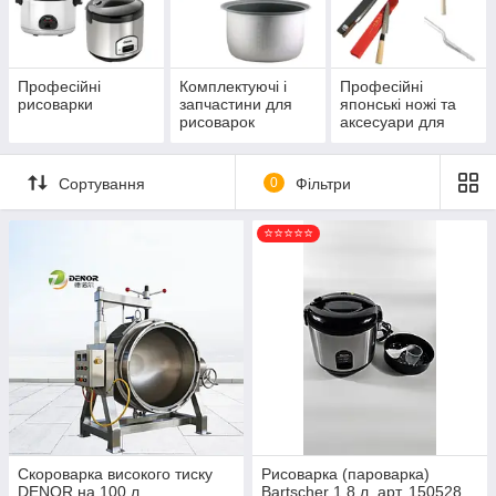
Професійні
Комплектуючі і
Професійні
рисоварки
запчастини для
японські ножі та
рисоварок
аксесуари для
суші-барів
Сортування
0
Фільтри
⭐⭐⭐⭐⭐
Скороварка високого тиску
Рисоварка (пароварка)
DENOR на 100 л
Bartscher 1,8 л, арт. 150528