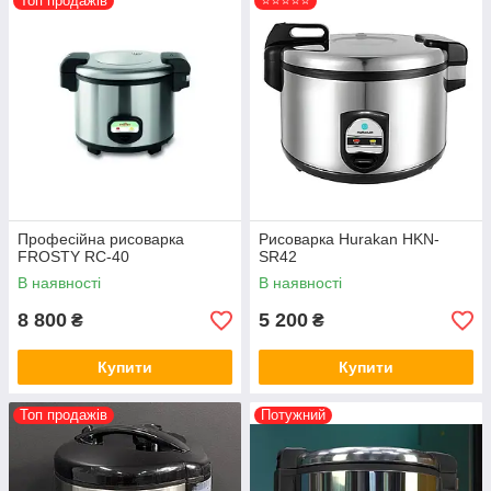
Топ продажів
⭐⭐⭐⭐⭐
Професійна рисоварка
Рисоварка Hurakan HKN-
FROSTY RC-40
SR42
В наявності
В наявності
8 800
5 200
₴
₴
Купити
Купити
Топ продажів
Потужний