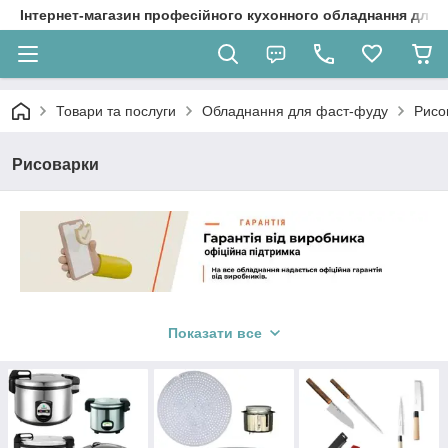
Інтернет-магазин професійного кухонного обладнання для 
Товари та послуги
Обладнання для фаст-фуду
Рисо
Рисоварки
Професійні рисоварки — це спеціалізовані пристрої, які
призначені для використання в ресторанах, кафе та інших
Показати все
закладах громадського харчування. Вони зазвичай мають ряд
переваг і функцій: