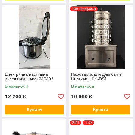
Топ продажів
Електрична настільна
Пароварка для дим самів
рисоварка Hendi 240403
Hurakan HKN-DS1
В наявності
В наявності
12 200
16 960
₴
₴
Купити
Купити
ХИТ
–5%