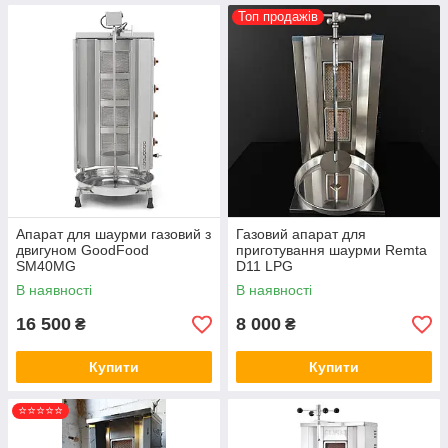
Топ продажів
Апарат для шаурми газовий з
Газовий апарат для
двигуном GoodFood
приготування шаурми Remta
SM40MG
D11 LPG
В наявності
В наявності
16 500
8 000
₴
₴
Купити
Купити
⭐⭐⭐⭐⭐