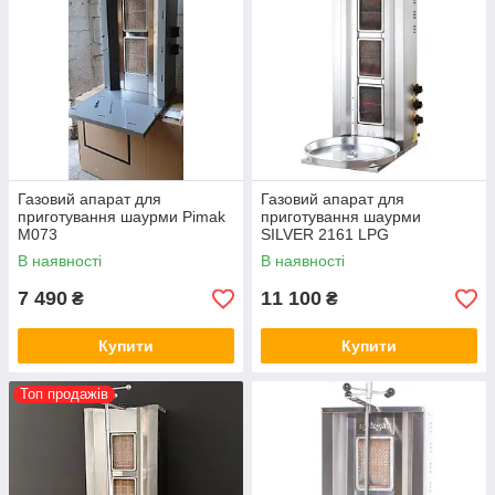
Газовий апарат для
Газовий апарат для
приготування шаурми Pimak
приготування шаурми
М073
SILVER 2161 LPG
В наявності
В наявності
7 490
11 100
₴
₴
Купити
Купити
Топ продажів