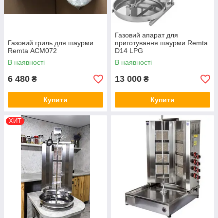
Газовий апарат для
Газовий гриль для шаурми
приготування шаурми Remta
Remta АСМ072
D14 LPG
В наявності
В наявності
6 480
13 000
₴
₴
Купити
Купити
ХИТ