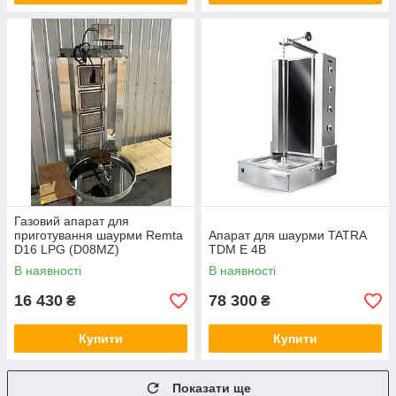
Газовий апарат для
приготування шаурми Remta
Апарат для шаурми TATRA
D16 LPG (D08MZ)
TDM E 4B
В наявності
В наявності
16 430
78 300
₴
₴
Купити
Купити
Показати ще