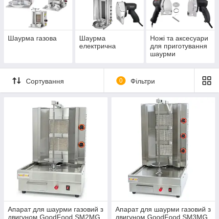
Шаурма газова
Шаурма
Ножі та аксесуари
електрична
для приготування
шаурми
Сортування
0
Фільтри
Апарат для шаурми газовий з
Апарат для шаурми газовий з
двигуном GoodFood SM2MG
двигуном GoodFood SM3MG