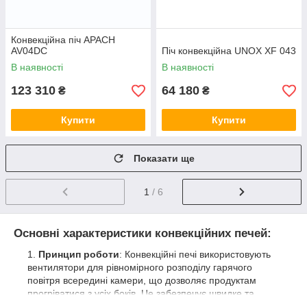
Конвекційна піч APACH
AV04DC
Піч конвекційна UNOX XF 043
В наявності
В наявності
123 310
64 180
₴
₴
Купити
Купити
Показати ще
1
/ 6
Основні характеристики конвекційних печей:
Принцип роботи
: Конвекційні печі використовують
вентилятори для рівномірного розподілу гарячого
повітря всередині камери, що дозволяє продуктам
прогріватися з усіх боків. Це забезпечує швидке та
рівномірне приготування їжі.