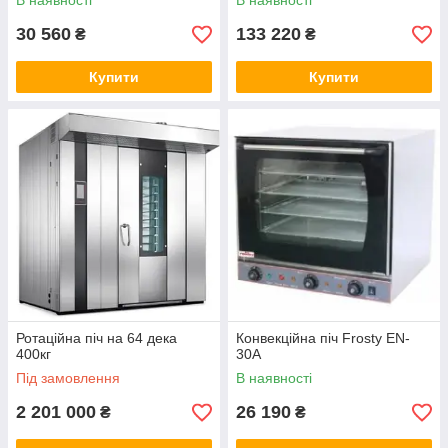
В наявності
В наявності
30 560
133 220
₴
₴
Купити
Купити
Ротаційна піч на 64 дека
Конвекційна піч Frosty EN-
400кг
30A
Під замовлення
В наявності
2 201 000
26 190
₴
₴