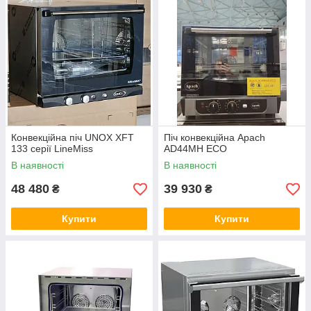
Конвекційна піч UNOX XFT
Піч конвекційна Apach
133 серії LineMiss
AD44MH ECO
В наявності
В наявності
48 480
39 930
₴
₴
Купити
Купити