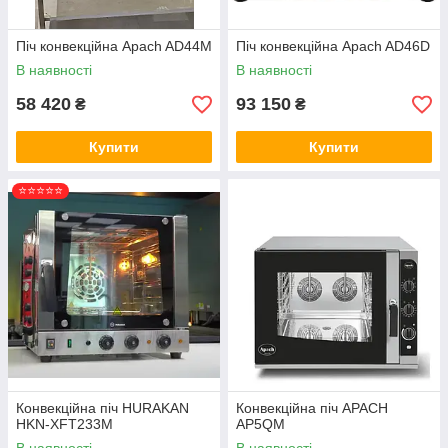
Піч конвекційна Apach AD44M
Піч конвекційна Apach AD46D
В наявності
В наявності
58 420
93 150
₴
₴
Купити
Купити
⭐⭐⭐⭐⭐
Конвекційна піч HURAKAN
Конвекційна піч APACH
HKN-XFT233M
AP5QM