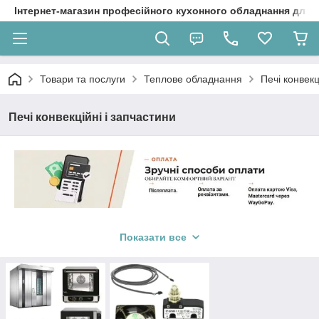
Інтернет-магазин професійного кухонного обладнання для 
Товари та послуги
Теплове обладнання
Печі конвекц
Печі конвекційні і запчастини
Конвекційні печі
— це сучасне обладнання, яке
використовує систему конвекції для рівномірного прогрівання
Показати все
і приготування їжі. Вони ідеально підходять для ресторанів,
кафе, пекарень і їдалень, оскільки забезпечують високу
ефективність та якість приготування страв.